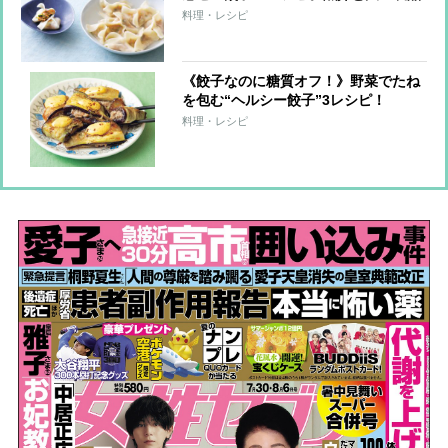
で大満足！
料理・レシピ
《餃子なのに糖質オフ！》野菜でたね
を包む“ヘルシー餃子”3レシピ！
料理・レシピ