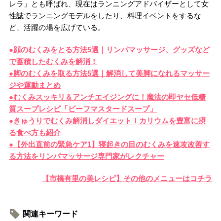
レラ」とも呼ばれ、現在はランニングアドバイザーとして女
性誌でランニングモデルをしたり、料理イベントをするな
ど、活躍の場を広げている。
●顔のむくみをとる方法5選｜リンパマッサージ、グッズなど
で蓄積したむくみを解消！
●脚のむくみを取る方法5選｜解消して美脚になれるマッサー
ジや運動まとめ
●むくみスッキリ＆アンチエイジングに！魔法の即ヤセ低糖
質スープレシピ「ビーフマスタードスープ」
●きゅうりでむくみ解消しダイエット！カリウムを豊富に摂
る食べ方も紹介
●【外出直前の緊急ケア1】寝起きの目のむくみを速攻改善す
る方法をリンパマッサージ専門家がレクチャー
【市橋有里の美レシピ】その他のメニューはコチラ
関連キーワード