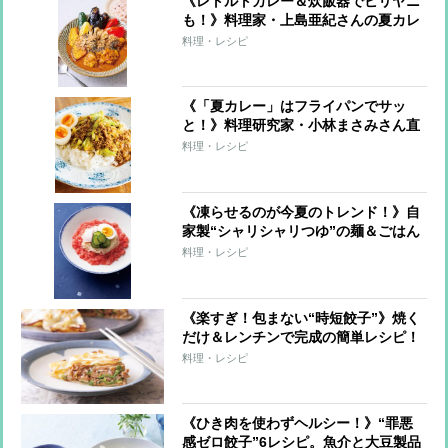
《レトルトカレー＆炊飯器でビリヤニ
も！》料理家・上島亜紀さんの夏カレ
ーレシピ
料理・レシピ
《「夏カレー」はフライパンでサッ
と！》料理研究家・小林まさみさん直
伝レシピ
料理・レシピ
《凍らせるのが今夏のトレンド！》自
家製“シャリシャリつゆ”の麺＆ごはん
7レシピ
料理・レシピ
《楽すぎ！包まない“時短餃子”》焼く
だけ＆レンチンで完成の簡単レシピ！
料理・レシピ
《ひき肉を使わずヘルシー！》“罪悪
感ゼロ餃子”6レシピ。魚介と大豆製品