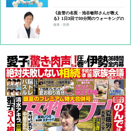
《血管の名医・池谷敏郎さんが教え
る》1日3回で30分間のウォーキングの
運動量に匹敵！血圧改善につながる
健康・医療
「ゾンビ体操」のやり方