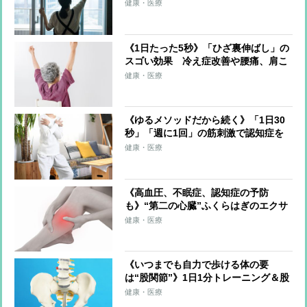
水やり…すべてをエクササイズに！ト
健康・医療
レーナーが解説
《1日たった5秒》「ひざ裏伸ばし」の
スゴい効果 冷え症改善や腰痛、肩こ
り、片頭痛の軽減も
健康・医療
《ゆるメソッドだから続く》「1日30
秒」「週に1回」の筋刺激で認知症を
予防する「30秒スクワット」
健康・医療
《高血圧、不眠症、認知症の予防
も》“第二の心臓”ふくらはぎのエクサ
サイズを医師が伝授！血流改善、筋肉
健康・医療
と骨を刺激、体を根本から整える
《いつまでも自力で歩ける体の要
は“股関節”》1日1分トレーニング＆股
関節のズレを防ぐ習慣を医師らが解説
健康・医療