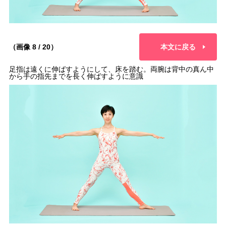
（画像 8 / 20）
本文に戻る
足指は遠くに伸ばすようにして、床を踏む。両腕は背中の真ん中
から手の指先までを長く伸ばすように意識