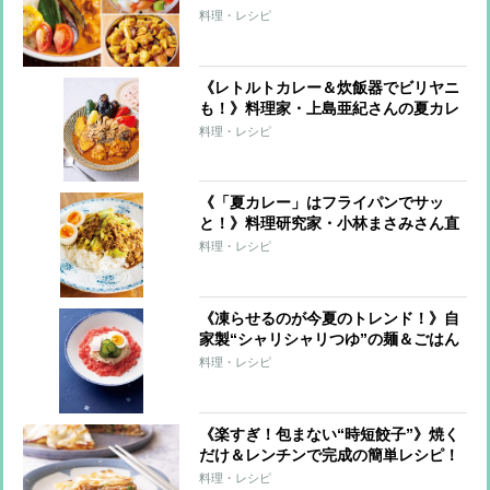
レーが激変する簡単トッピングも
料理・レシピ
《レトルトカレー＆炊飯器でビリヤニ
も！》料理家・上島亜紀さんの夏カレ
ーレシピ
料理・レシピ
《「夏カレー」はフライパンでサッ
と！》料理研究家・小林まさみさん直
伝レシピ
料理・レシピ
《凍らせるのが今夏のトレンド！》自
家製“シャリシャリつゆ”の麺＆ごはん
7レシピ
料理・レシピ
《楽すぎ！包まない“時短餃子”》焼く
だけ＆レンチンで完成の簡単レシピ！
料理・レシピ