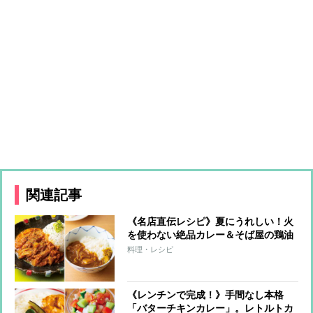
関連記事
《名店直伝レシピ》夏にうれしい！火
を使わない絶品カレー＆そば屋の鶏油
和風カレー
料理・レシピ
《レンチンで完成！》手間なし本格
「バターチキンカレー」。レトルトカ