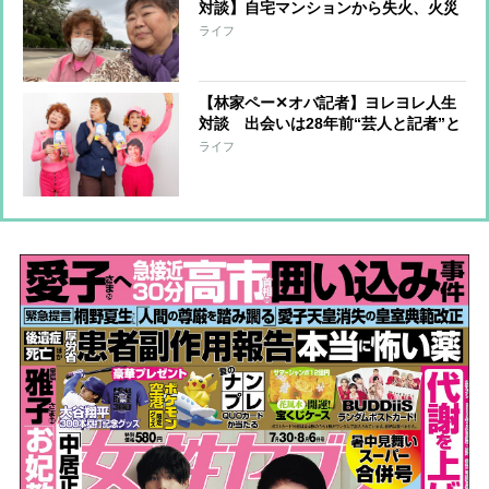
対談】自宅マンションから失火、火災
保険に入っておらず周辺住宅への補償
ライフ
を担うことに…「10年分の喜怒哀楽を
味わいました」
【林家ペー✕オバ記者】ヨレヨレ人生
対談 出会いは28年前“芸人と記者”と
いう関係から“芸人とマネジャー”にな
ライフ
るまで