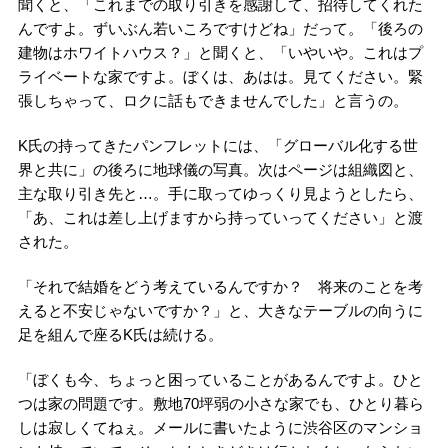
聞くと、「これまでの取り引きを感謝して、招待してくれた
んですよ。ずいぶん若いころですけどね」だって。「後ろの
建物はホワイトハウス？」と聞くと、「いやいや。これはプ
ライベートな家ですよ。ぼくは、あはは。見てください。緊
張しちゃって、ロクに話もできませんでした」と言うの。
K氏の持ってきたパンフレットには、「グローバル化する世
界と共に」の後ろに地球儀の写真。次はページは組織図と、
主な取り引き先と…。手に取ってゆっくり見ようとしたら、
「あ、これは差し上げますから持っていってください」と渡
された。
「それで結婚をどう考えているんですか？ 将来のことを考
えると不安じゃないですか？」と、大きなテーブルの向うに
足を組んで座るK氏は続ける。
「ぼくも今、ちょっと困っていることがあるんですよ。ひと
つは家の問題です。敷地70坪弱の小さな家でも、ひとり暮ら
しは寂しくてねぇ。メールに書いたように渋谷区のマンショ