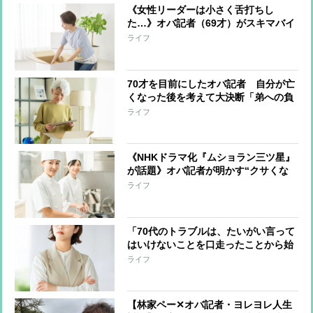
《女性リーダーは小さく舌打ちし
た…》オバ記者（69才）がスキマバイ
トに挑戦「私に肉体労働をする資格は
ライフ
あるか？」実働7時間・報酬1万2千
円“引っ越しの梱包作業”一部始終
70才を目前にしたオバ記者 自分が亡
くなった後を考えて大決断「弟への負
担は最小限にしたい」と“この世の荷
ライフ
物”の片付け開始 年の功でわかった
上手く片付けるコツ
《NHKドラマ化『ムショラン三ツ星』
が話題》オバ記者が明かす“クサくな
いメシ”を作る管理栄養士の話、そし
ライフ
て「元受刑者と私とどこが違うのか」
という自問
「70代のトラブルは、たいがい言って
はいけないことを口走ったことから始
まっている」オバ記者（69）は“老年
ライフ
期”を受け入れられるか 痛感する“が
まん力の減少”
【林家ペー✕オバ記者・ヨレヨレ人生