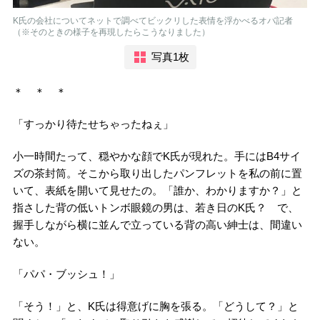
K氏の会社についてネットで調べてビックリした表情を浮かべるオバ記者
（※そのときの様子を再現したらこうなりました）
写真1枚
＊ ＊ ＊
「すっかり待たせちゃったねぇ」
小一時間たって、穏やかな顔でK氏が現れた。手にはB4サイ
ズの茶封筒。そこから取り出したパンフレットを私の前に置
いて、表紙を開いて見せたの。「誰か、わかりますか？」と
指さした背の低いトンボ眼鏡の男は、若き日のK氏？ で、
握手しながら横に並んで立っている背の高い紳士は、間違い
ない。
「パパ・ブッシュ！」
「そう！」と、K氏は得意げに胸を張る。「どうして？」と