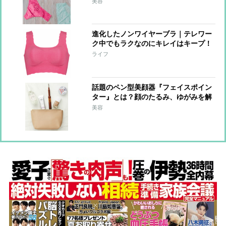
美容
進化したノンワイヤーブラ｜テレワー
ク中でもラクなのにキレイはキープ！
ライフ
話題のペン型美顔器『フェイスポイン
ター』とは？顔のたるみ、ゆがみを解
消して小顔に!?
美容