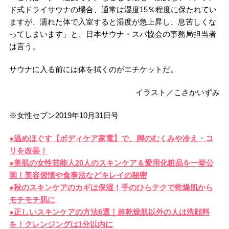
ド式ドライサウナの場合、通常は湿度15％程度に保たれてい
ますが、濡れた体で入室すると湿度が急上昇し、息苦しくな
ってしまいます」と、日本サウナ・スパ協会の事務局担当者
は言う。
サウナに入る前には体を拭くのがエチケットだ。
イラスト／こさかいずみ
※女性セブン2019年10月31日号
●温めほぐす【ボディケア家電】で、脚のむくみや冷え・コ
リを改善！
●美肌の女性芸能人20人のスキンケア＆愛用化粧品を一挙公
開！美容習慣や食事法などキレイの秘密
●秋のスキンケアのカギは保湿！手のひらテクで乾燥肌から
モチモチ肌に
●正しいスキンケアの方法6選｜超乾燥肌以外の人は洗顔料
を！クレンジングは1分以内に