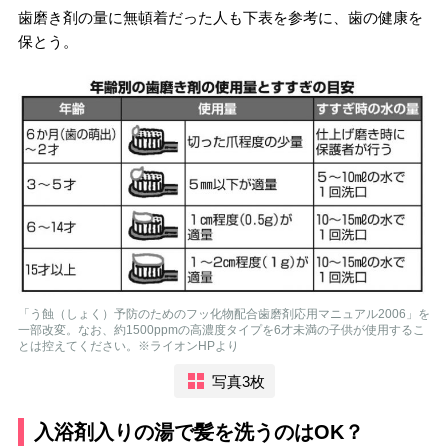
歯磨き剤の量に無頓着だった人も下表を参考に、歯の健康を
保とう。
「う蝕（しょく）予防のためのフッ化物配合歯磨剤応用マニュアル2006」を
一部改変。なお、約1500ppmの高濃度タイプを6才未満の子供が使用するこ
とは控えてください。※ライオンHPより
写真3枚
入浴剤入りの湯で髪を洗うのはOK？