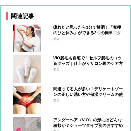
関連記事
疲れたと思ったら3分で解消！「究極
のひと休み」ができる2つの簡単エク
ササイズ
美容
VIO脱毛も自宅で！セルフ脱毛のコツ
＆グッズ｜仕上がりサロン級のケア方
法とは
美容
間違ってる人が多い！デリケートゾー
ンの正しい洗い方や保湿クリームの使
い方
美容
アンダーヘア（VIO）の形にはどんな
種類が？ショーツタイプ別のおすすめ
を紹介！