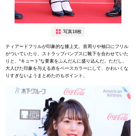
写真18枚
ティアードフリルが印象的な膝上丈。首周りや袖口にフリル
がついていたり、ストラップパンプスに靴下を合わせていた
りと、“キュート”な要素をふんだんに盛り込んだ。ただし、
大人びた印象を与える赤をベースカラーにして、かわいくな
りすぎないようまとめたのもポイント。