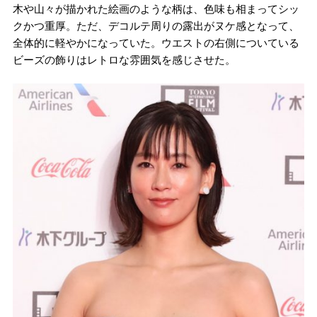
木や山々が描かれた絵画のような柄は、色味も相まってシッ
クかつ重厚。ただ、デコルテ周りの露出がヌケ感となって、
全体的に軽やかになっていた。ウエストの右側についている
ビーズの飾りはレトロな雰囲気を感じさせた。