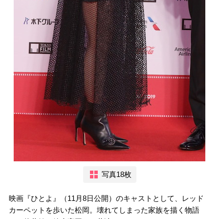
写真18枚
映画『ひとよ』（11月8日公開）のキャストとして、レッド
カーペットを歩いた松岡。壊れてしまった家族を描く物語