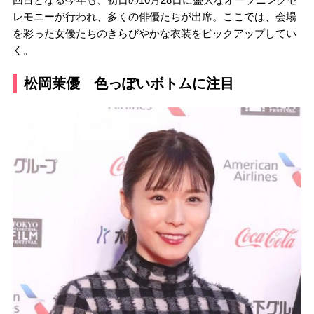
レモニーが行われ、多くの俳優たちが出席。ここでは、会場
を彩った女優たちのきらびやかな衣装をピックアップしてい
く。
松岡茉優 色っぽいボトムに注目