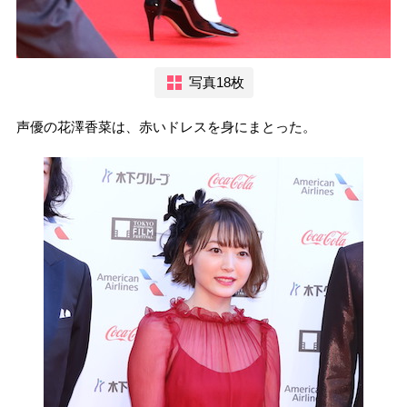
写真18枚
声優の花澤香菜は、赤いドレスを身にまとった。