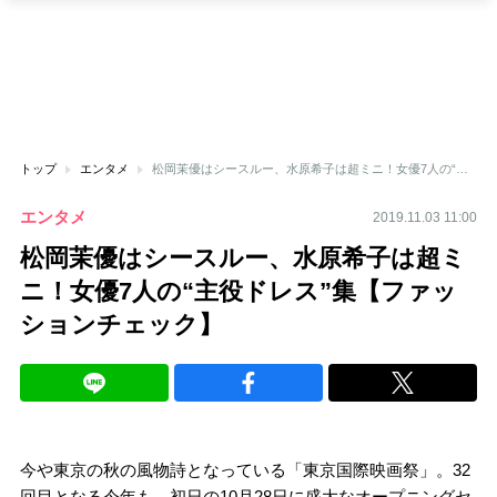
トップ
エンタメ
松岡茉優はシースルー、水原希子は超ミニ！女優7人の“主役ドレス”集【ファッションチェック】
エンタメ
2019.11.03 11:00
松岡茉優はシースルー、水原希子は超ミ
ニ！女優7人の“主役ドレス”集【ファッ
ションチェック】
今や東京の秋の風物詩となっている「東京国際映画祭」。32
回目となる今年も、初日の10月28日に盛大なオープニングセ