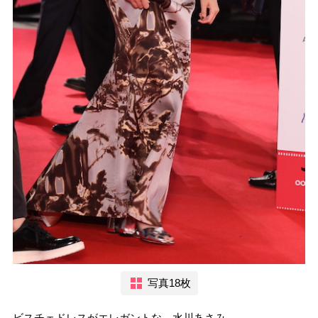
写真18枚
ビスチェドレスがエレガントな、水川あさみ。