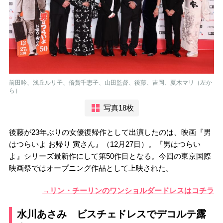
前田吟、浅丘ルリ子、倍賞千恵子、山田監督、後藤、吉岡、夏木マリ（左か
ら）
写真18枚
後藤が23年ぶりの女優復帰作として出演したのは、映画『男
はつらいよ お帰り 寅さん』（12月27日）。『男はつらい
よ』シリーズ最新作にして第50作目となる。今回の東京国際
映画祭ではオープニング作品として上映された。
→リン・チーリンのワンショルダードレスはコチラ
水川あさみ ビスチェドレスでデコルテ露