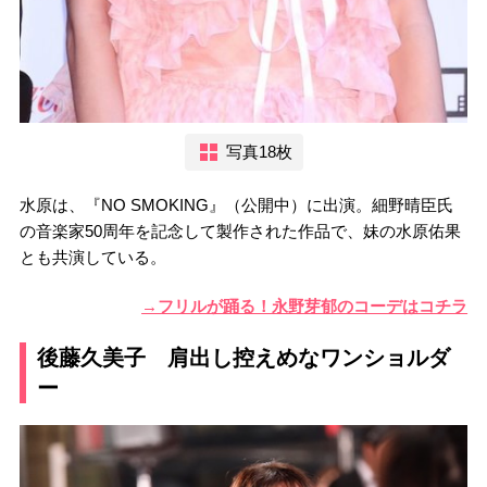
写真18枚
水原は、『NO SMOKING』（公開中）に出演。細野晴臣氏
の音楽家50周年を記念して製作された作品で、妹の水原佑果
とも共演している。
→フリルが踊る！永野芽郁のコーデはコチラ
後藤久美子 肩出し控えめなワンショルダ
ー