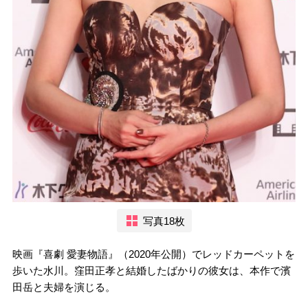
写真18枚
映画『喜劇 愛妻物語』（2020年公開）でレッドカーペットを
歩いた水川。窪田正孝と結婚したばかりの彼女は、本作で濱
田岳と夫婦を演じる。