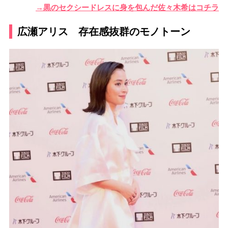
→黒のセクシードレスに身を包んだ佐々木希はコチラ
広瀬アリス 存在感抜群のモノトーン