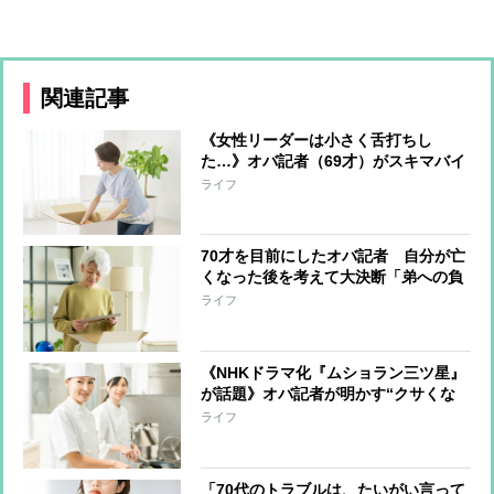
関連記事
《女性リーダーは小さく舌打ちし
た…》オバ記者（69才）がスキマバイ
トに挑戦「私に肉体労働をする資格は
ライフ
あるか？」実働7時間・報酬1万2千
円“引っ越しの梱包作業”一部始終
70才を目前にしたオバ記者 自分が亡
くなった後を考えて大決断「弟への負
担は最小限にしたい」と“この世の荷
ライフ
物”の片付け開始 年の功でわかった
上手く片付けるコツ
《NHKドラマ化『ムショラン三ツ星』
が話題》オバ記者が明かす“クサくな
いメシ”を作る管理栄養士の話、そし
ライフ
て「元受刑者と私とどこが違うのか」
という自問
「70代のトラブルは、たいがい言って