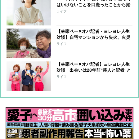
はいけないことを口走ったことから始
まっている」オバ記者（69）は“老年
ライフ
期”を受け入れられるか 痛感する“が
まん力の減少”
【林家ペー✕オバ記者・ヨレヨレ人生
対談】自宅マンションから失火、火災
保険に入っておらず周辺住宅への補償
ライフ
を担うことに…「10年分の喜怒哀楽を
味わいました」
【林家ペー✕オバ記者】ヨレヨレ人生
対談 出会いは28年前“芸人と記者”と
いう関係から“芸人とマネジャー”にな
ライフ
るまで