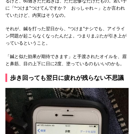
るけど、60過ぎたたぬきは、ただ悲惨なだけだもの。若い子
に「“つけま”つけてんですか？ おっしゃれ～」とか言われ
ていたけど、内実はそうなの。
それが、鍼を打った翌日から、“つけま”ナシでも、アイライ
ン問題が起こらなくなったんだよ。つまりまぶたが引き上が
っているということ。
「鍼と似た効果が期待できます」と手渡されたオイルを、眉
と鼻筋、目の上下に日に2度、塗っているのもいいのかも。
歩き回っても翌日に疲れが残らない不思議