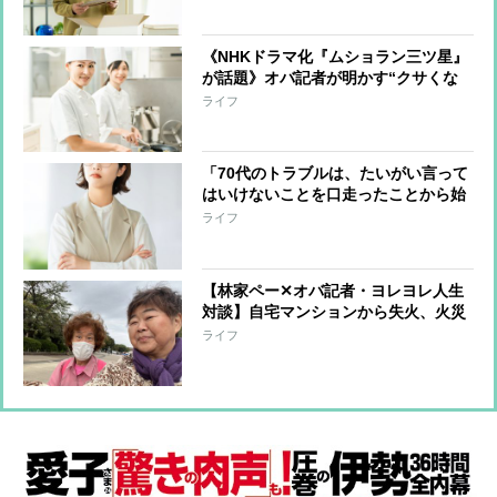
物”の片付け開始 年の功でわかった
上手く片付けるコツ
《NHKドラマ化『ムショラン三ツ星』
が話題》オバ記者が明かす“クサくな
いメシ”を作る管理栄養士の話、そし
ライフ
て「元受刑者と私とどこが違うのか」
という自問
「70代のトラブルは、たいがい言って
はいけないことを口走ったことから始
まっている」オバ記者（69）は“老年
ライフ
期”を受け入れられるか 痛感する“が
まん力の減少”
【林家ペー✕オバ記者・ヨレヨレ人生
対談】自宅マンションから失火、火災
保険に入っておらず周辺住宅への補償
ライフ
を担うことに…「10年分の喜怒哀楽を
味わいました」