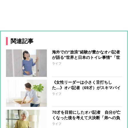
関連記事
海外での“放浪”経験が豊かなオバ記者
が語る“世界と日本のトイレ事情”「世
界から絶賛される日本のトイレが現状
ライフ
維持できなくなったら、間違いなく日
本の凋落」
《女性リーダーは小さく舌打ちし
た…》オバ記者（69才）がスキマバイ
トに挑戦「私に肉体労働をする資格は
ライフ
あるか？」実働7時間・報酬1万2千
円“引っ越しの梱包作業”一部始終
70才を目前にしたオバ記者 自分が亡
くなった後を考えて大決断「弟への負
担は最小限にしたい」と“この世の荷
ライフ