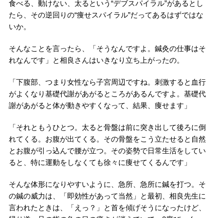
食べる、動けない、太るという“デブスパイラル”があるとし
たら、その逆回りの“痩せスパイラル”だってあるはずではな
いか。
そんなことを言ったら、「そうなんですよ。鍼灸の仕事はそ
れなんです」と相良さんはいきなり立ち上がったの。
「下腹部、つまり女性なら子宮周辺ですね。刺激すると血行
がよくなり基礎代謝があがるところがあるんですよ。基礎代
謝があがると体が動きやすくなって、結果、痩せます」
「それともうひとつ。太ると骨盤は前に突き出して後ろに倒
れてくる。お腹が出てくる。その骨盤をこう立たせると自然
とお腹が引っ込んで腰が立つ。その姿勢で日常生活をしてい
ると、特に運動をしなくても徐々に痩せてくるんです」
そんな体形になりやすいように、急所、急所に鍼を打つ。そ
の鍼の威力は、「即効性があって当然」と最初、相良先生に
言われたときは、「えっ？」と首を傾げそうになったけど、