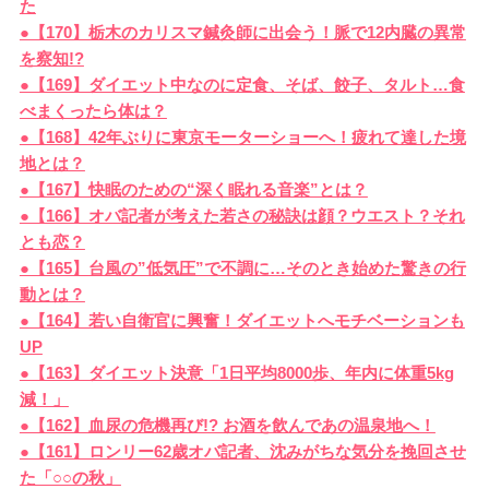
た
●【170】栃木のカリスマ鍼灸師に出会う！脈で12内臓の異常
を察知!?
●【169】ダイエット中なのに定食、そば、餃子、タルト…食
べまくったら体は？
●【168】42年ぶりに東京モーターショーへ！疲れて達した境
地とは？
●【167】快眠のための“深く眠れる音楽”とは？
●【166】オバ記者が考えた若さの秘訣は顔？ウエスト？それ
とも恋？
●【165】台風の”低気圧”で不調に…そのとき始めた驚きの行
動とは？
●【164】若い自衛官に興奮！ダイエットへモチベーションも
UP
●【163】ダイエット決意「1日平均8000歩、年内に体重5kg
減！」
●【162】血尿の危機再び!? お酒を飲んであの温泉地へ！
●【161】ロンリー62歳オバ記者、沈みがちな気分を挽回させ
た「○○の秋」