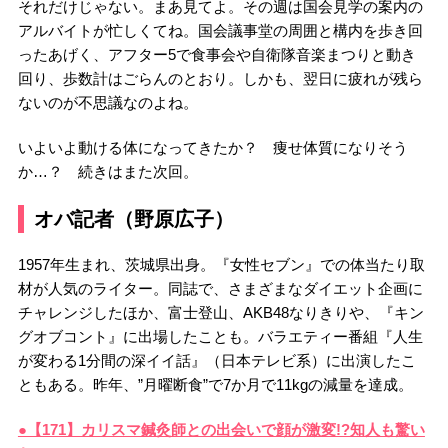
それだけじゃない。まあ見てよ。その週は国会見学の案内の
アルバイトが忙しくてね。国会議事堂の周囲と構内を歩き回
ったあげく、アフター5で食事会や自衛隊音楽まつりと動き
回り、歩数計はごらんのとおり。しかも、翌日に疲れが残ら
ないのが不思議なのよね。
いよいよ動ける体になってきたか？ 痩せ体質になりそう
か…？ 続きはまた次回。
オバ記者（野原広子）
1957年生まれ、茨城県出身。『女性セブン』での体当たり取
材が人気のライター。同誌で、さまざまなダイエット企画に
チャレンジしたほか、富士登山、AKB48なりきりや、『キン
グオブコント』に出場したことも。バラエティー番組『人生
が変わる1分間の深イイ話』（日本テレビ系）に出演したこ
ともある。昨年、”月曜断食”で7か月で11kgの減量を達成。
●【171】カリスマ鍼灸師との出会いで顔が激変!?知人も驚い