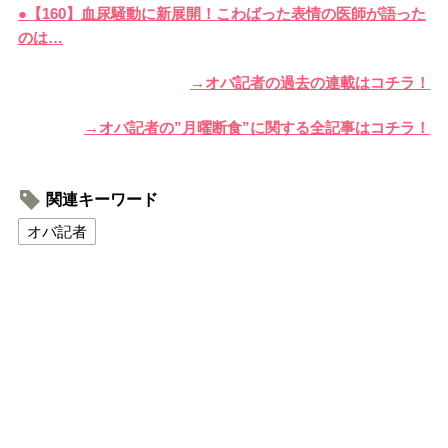
●【160】血尿騒動に新展開！こわばった表情の医師が語った
のは…
→オバ記者の過去の連載はコチラ！
→オバ記者の”月曜断食”に関する全記事はコチラ！
関連キーワード
オバ記者