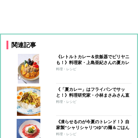
関連記事
《レトルトカレー＆炊飯器でビリヤニ
も！》料理家・上島亜紀さんの夏カレ
ーレシピ
料理・レシピ
《「夏カレー」はフライパンでサッ
と！》料理研究家・小林まさみさん直
伝レシピ
料理・レシピ
《凍らせるのが今夏のトレンド！》自
家製“シャリシャリつゆ”の麺＆ごはん
7レシピ
料理・レシピ