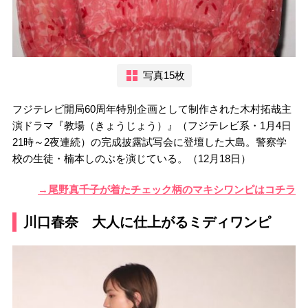
写真15枚
フジテレビ開局60周年特別企画として制作された木村拓哉主
演ドラマ『教場（きょうじょう）』（フジテレビ系・1月4日
21時～2夜連続）の完成披露試写会に登壇した大島。警察学
校の生徒・楠本しのぶを演じている。（12月18日）
→尾野真千子が着たチェック柄のマキシワンピはコチラ
川口春奈 大人に仕上がるミディワンピ