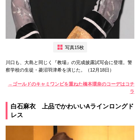
写真15枚
川口も、大島と同じく『教場』の完成披露試写会に登壇。警
察学校の生徒・菱沼羽津希を演じた。（12月18日）
→ゴールドのキャミワンピを重ねた橋本環奈のコーデはコチ
ラ
白石麻衣 上品でかわいいAラインロングド
レス