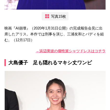
写真15枚
映画『AI崩壊』（2020年1月31日公開）の完成報告会見に出
席したアリス。本作では刑事を演じ、三浦友和とバディを組
む。（12月17日）
→浜辺美波の個性派シャツドレスはコチラ
大島優子 足も隠れるマキシ丈ワンピ