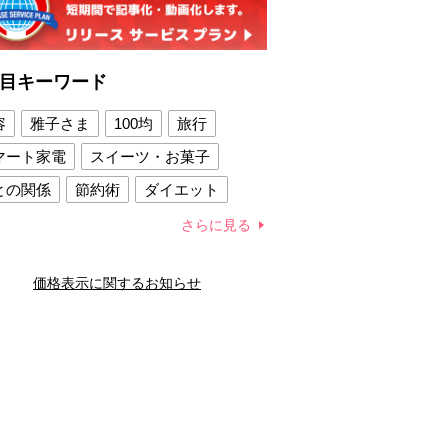
目キーワード
容
雅子さま
100均
旅行
マート家電
スイーツ・お菓子
との関係
節約術
ダイエット
康法
新製品
さらに見る
容賢者のダイエットグッズ
価格表示に関するお知らせ
との関係
新津春子
どか食い