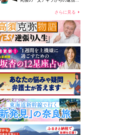
死後の「父アキラからの返信」
布施辰徳が涙で明かす「順番が
違う」
さらに見る