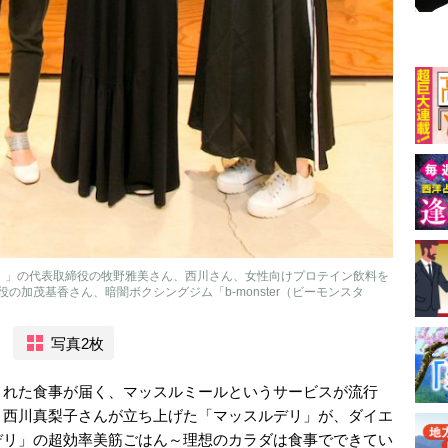
プリ）」の代表取締役の牧野雅美さん、西川さん、女性向けプロテイン飲料を
加茂基香さん、暗闇ボクシングジム「b-monster（ビーモンスタ
写真2枚
された食事が届く、マッスルミールというサービスが流行
く西川真梨子さんが立ち上げた「マッスルデリ」が、ダイエ
デリ」の超効率美筋ごはん～理想のカラダは食事でできてい