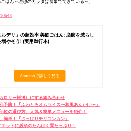
筋ごはん～理想のカラダは食事でできている～』
310643
ルデリ」の超効率 美筋ごはん: 脂肪を減らし
増やそう! (実用単行本)
Amazonで詳しく見る
カロリー帳消しにする組み合わせ
風邪予防！「ふわとろオムライス〜和風あんかけ〜」
｜部位の選び方、人気＆簡単メニューを紹介！
、簡単！「さっぱりチリコンカン」
イエットに必須のたんぱく質たっぷり！