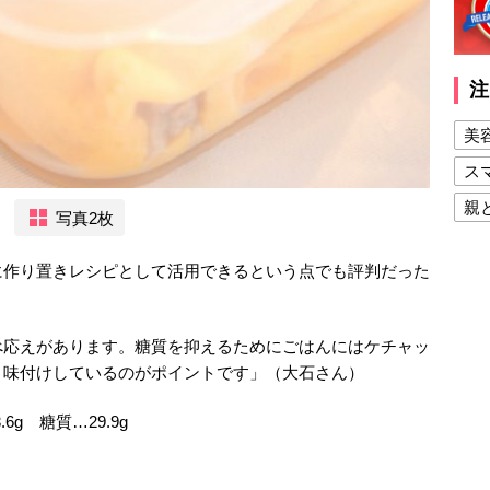
注
美
ス
親
写真2枚
健
に作り置きレシピとして活用できるという点でも評判だった
美
夫
べ応えがあります。糖質を抑えるためにごはんにはケチャッ
と味付けしているのがポイントです」（大石さん）
.6g 糖質…29.9g