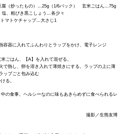
腐（炒ったもの）…25g（1/6パック） 玄米ごはん…75g
 塩、粗びき黒こしょう…各少々
 トマトケチャップ…大さじ1
熱容器に入れてふんわりとラップをかけ、電子レンジ
玄米ごはん、【A】を入れて混ぜる。
中火で熱し、卵を溶き入れて薄焼きにする。ラップの上に薄
ラップごと包み込む
かける。
ト中の食事。ヘルシーなのに味もあきらめずに食べられるレ
撮影／生熊友博