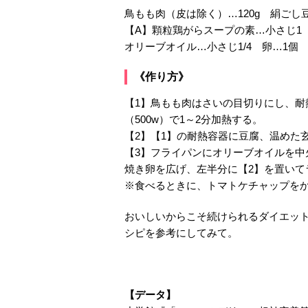
鳥もも肉（皮は除く）…120g 絹ごし豆
【A】顆粒鶏がらスープの素…小さじ1
オリーブオイル…小さじ1/4 卵…1個
《作り方》
【1】鳥もも肉はさいの目切りにし、耐
（500w）で1～2分加熱する。
【2】【1】の耐熱容器に豆腐、温めた
【3】フライパンにオリーブオイルを
焼き卵を広げ、左半分に【2】を置いて
※食べるときに、トマトケチャップを
おいしいからこそ続けられるダイエッ
シピを参考にしてみて。
【データ】