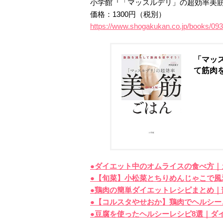
小学館『「マッスルデリ」の超効率美
価格：1300円（税別）
https://www.shogakukan.co.jp/books/09
「マッス
て筋肉を
●ダイエット中のオムライスの食べ方｜
●【旬菜】小松菜とちりめんじゃこで
●鶏肉の簡単ダイエットレシピまとめ
●【コルスタやせおか】鶏肉でヘルシー
●豆腐を使ったヘルシーレシピ8選｜ダ