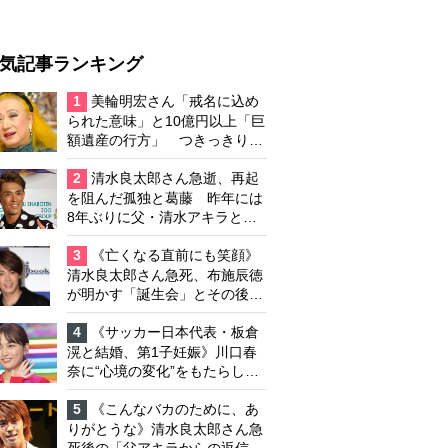
気記事ランキング
1
美輪明宏さん「戒名に込め
られた意味」と10億円以上「巨
額遺産の行方」 つきっきりで
私生活をサポートしていた元俳
優が相続か
2
清水良太郎さん急逝、再起
を阻んだ孤独と葛藤 昨年には
8年ぶりに父・清水アキラと共
演、本格的な活動再開に向かっ
ていたが…周囲が懸念していた
3
《亡くなる直前にも笑顔》
「不安定なところ」
清水良太郎さん急死、布施辰徳
が明かす「誕生会」とその後の
メッセージ
4
《サッカー日本代表・板倉
滉と結婚、第1子妊娠》川口春
奈に“心境の変化”をもたらした
主演映画『ママせか』 身を削
って「がんに蝕まれる母」を演
5
《こんなバカのために、あ
じた壮絶な撮影現場
りがとうな》清水良太郎さん急