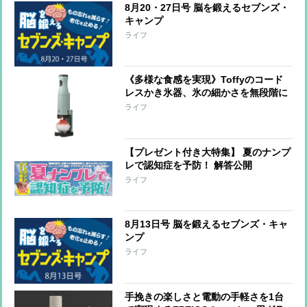
8月20・27日号 脳を鍛えるセブンズ・
キャンプ
ライフ
《多様な食感を実現》Toffyのコード
レスかき氷器、氷の細かさを無段階に
調整可能 冷製パスタ、そうめん、サ
ライフ
ラダなど料理への活用も
【プレゼント付き大特集】 夏のナンプ
レで認知症を予防！ 解答公開
ライフ
8月13日号 脳を鍛えるセブンズ・キャ
ンプ
ライフ
手挽きの楽しさと電動の手軽さを1台