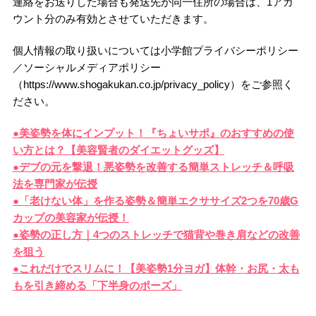
連絡をお送りした場合も発送先が同一住所の場合は、1アカ
ウント分のみ有効とさせていただきます。
個人情報の取り扱いについては小学館プライバシーポリシー
／ソーシャルメディアポリシー
（https://www.shogakukan.co.jp/privacy_policy）をご参照く
ださい。
●美姿勢を体にインプット！『ちょいサポ』のおすすめの使
い方とは？【美容賢者のダイエットグッズ】
●デブの元を撃退！悪姿勢を改善する簡単ストレッチ＆呼吸
法を専門家が伝授
●「老けない体」を作る姿勢＆簡単エクササイズ2つを70歳G
カップの美容家が伝授！
●姿勢の正し方｜4つのストレッチで猫背や巻き肩などの改善
を狙う
●これだけでスリムに！【美姿勢1分ヨガ】体幹・お尻・太も
もを引き締める「下半身のポーズ」