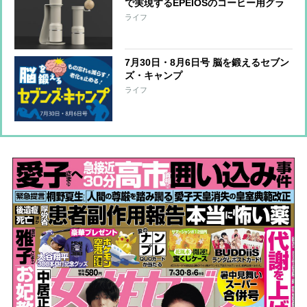
で実現するEPEIOSのコーヒー用グラ
インダー『Essence Duo』 世界一の
ライフ
バリスタと共同開発
7月30日・8月6日号 脳を鍛えるセブン
ズ・キャンプ
ライフ