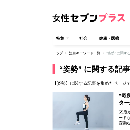
特集
社会
健康・医療
トップ
注目キーワード一覧
“姿勢” に関す
“姿勢” に関する記事
【姿勢】に関する記事を集めたページ
”奇
ター
55
ード
変動