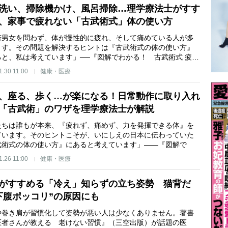
洗い、掃除機かけ、風呂掃除…理学療法士がすす
、家事で疲れない「古武術式」体の使い方
若男女を問わず、体が慢性的に疲れ、そして痛めている人が多
ます。その問題を解決するヒントは『古武術式の体の使い方』
ると、私は考えています」──『図解でわかる！ 古武術式 疲…
1.30 11:00
健康・医療
、座る、歩く…が楽になる！日常動作に取り入れ
「古武術」のワザを理学療法士が解説
たちは誰もが本来、『疲れず、痛めず、力を発揮できる体』を
ています。そのヒントこそが、いにしえの日本に伝わっていた
武術式の体の使い方』にあると考えています」——『図解で
1.26 11:00
健康・医療
がすすめる「冷え」知らずの立ち姿勢 猫背だ
下腹ポッコリ”の原因にも
や巻き肩が習慣化して姿勢が悪い人は少なくありません。著書
医者さんが教える 老けない習慣』（三空出版）が話題の医