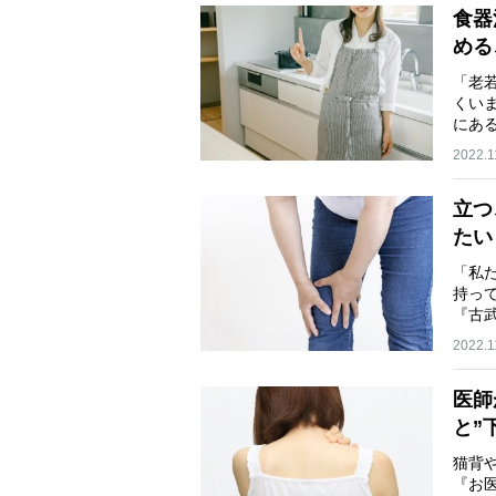
食器
める
「老
くい
にあ
2022.1
立つ
たい
「私
持っ
『古
わ…
2022.1
医師
と”
猫背
『お