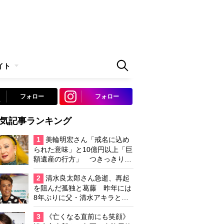
イト
フォロー
フォロー
気記事ランキング
1
美輪明宏さん「戒名に込め
られた意味」と10億円以上「巨
額遺産の行方」 つきっきりで
私生活をサポートしていた元俳
優が相続か
2
清水良太郎さん急逝、再起
を阻んだ孤独と葛藤 昨年には
8年ぶりに父・清水アキラと共
演、本格的な活動再開に向かっ
ていたが…周囲が懸念していた
3
《亡くなる直前にも笑顔》