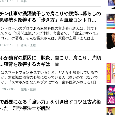
7.07 11:00
美容
チン仕事や洗濯物干しで肩こりや腰痛…暮らしの
悪姿勢を改善する「歩き方」を血流コントロ…
コントロールのプロである麻酔科医の富永喜代さんは、誰でも
にできる「1分間血流アップ体操」考案者で、『血流がすべて』
スコム）の著者。そんな富永さんは、家庭の主婦（または主…
1.14 21:00
健康・医療
ホが猫背の原因に 肺炎、首こり、肩こり、片頭
…猫背を改善するカギは「舌」
たはスマートフォンを見ているとき、どんな姿勢をしているで
うか。無意識に猫背の姿勢になっている人は多いのではないで
うか。『スマホがあなたをブスにする 歯科医師が教える1日…
8.29 22:00
健康・医療
で必要になる「強い力」を引き出すコツは古武術
った 理学療法士が解説