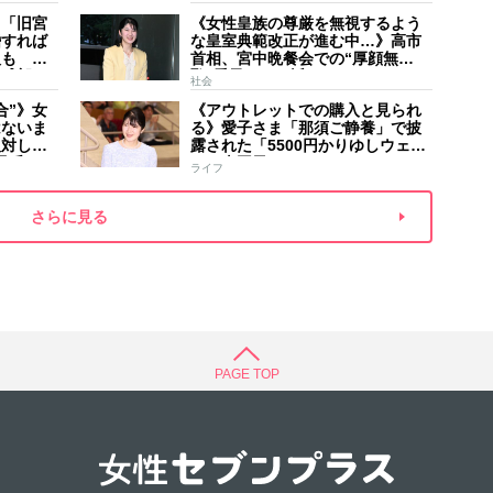
家のご長
手紙は男系男子に固執する日本の
夫
】「旧宮
《女性皇族の尊厳を無視するよう
現状を批判的に報道
婚すれば
な皇室典範改正が進む中…》高市
人も 過
首相、宮中晩餐会での“厚顔無
野球部エ
恥”愛子さまに近づきハイテンショ
社会
などの名
ンで会話、小泉進次郎夫妻と30分
合”》女
《アウトレットでの購入と見られ
ほど取り囲む
はないま
る》愛子さま「那須ご静養」で披
反対して
露された「5500円かりゆしウェ
矛盾”
ア」南国風リンクコーデ
ライフ
さらに見る
PAGE TOP