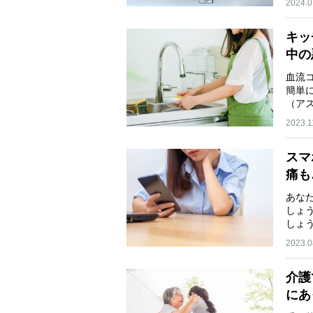
2024.0
キッ
中の
血流
簡単
（ア
2023.1
スマ
痛も
あな
しょ
しょ
2023.0
介護
にあ