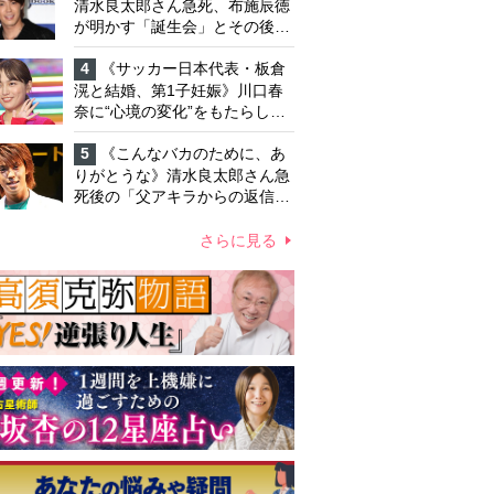
「不安定なところ」
清水良太郎さん急死、布施辰徳
が明かす「誕生会」とその後の
メッセージ
4
《サッカー日本代表・板倉
滉と結婚、第1子妊娠》川口春
奈に“心境の変化”をもたらした
主演映画『ママせか』 身を削
って「がんに蝕まれる母」を演
5
《こんなバカのために、あ
じた壮絶な撮影現場
りがとうな》清水良太郎さん急
死後の「父アキラからの返信」
布施辰徳が涙で明かす「順番が
違う」
さらに見る