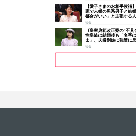
ールはびっしり 「天皇
【愛子さまのお相手候補
女」の揺るがぬ思い
家で未婚の男系男子と結
都合がいい」と主張する
去には「のび太くん」「
社会
ース」「華道家元の孫」
《皇室典範改正案の“不具
前
性皇族は結婚後も「名字
ま」、夫婦別姓に強硬に
きた高市首相の“大いなる
社会