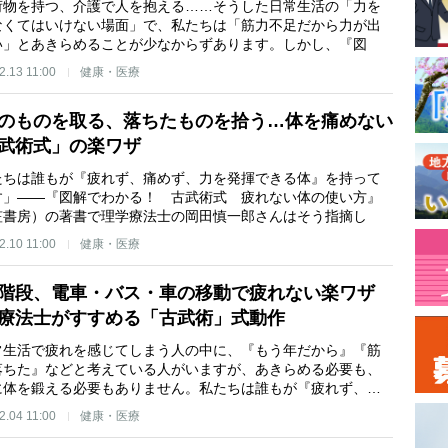
荷物を持つ、介護で人を抱える……そうした日常生活の「力を
なくてはいけない場面」で、私たちは「筋力不足だから力が出
い」とあきらめることが少なからずあります。しかし、『図
2.13 11:00
健康・医療
のものを取る、落ちたものを拾う…体を痛めない
武術式」の楽ワザ
たちは誰もが『疲れず、痛めず、力を発揮できる体』を持って
す」——『図解でわかる！ 古武術式 疲れない体の使い方』
笠書房）の著書で理学療法士の岡田慎一郎さんはそう指摘し
2.10 11:00
健康・医療
階段、電車・バス・車の移動で疲れない楽ワザ
療法士がすすめる「古武術」式動作
常生活で疲れを感じてしまう人の中に、『もう年だから』『筋
落ちた』などと考えている人がいますが、あきらめる必要も、
に体を鍛える必要もありません。私たちは誰もが『疲れず、…
2.04 11:00
健康・医療