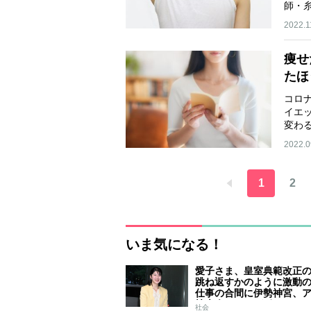
師・
…
2022.1
痩せ
たほ
コロ
イエ
変わ
2022.0
1
2
いま気になる！
愛子さま、皇室典範改正
跳ね返すかのように激動
仕事の合間に伊勢神宮、
技大会、シンガポール…
社会