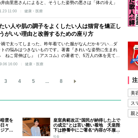
糸井由里恵さんによると、そうした姿勢の悪さは「体の冷え」
1.23 11:00
健康・医療
たい人や肌の調子をよくしたい人は猫背を矯正し
うがいい理由と改善するための座り方
ナ禍で太ってしまった、昨年着ていた服がなんだかキツい…ダ
ットの悩みはつきないものです。著書『きれいな姿勢に生まれ
る ねこ背伸ばし』（アスコム）の著者で、5万人の体を見て…
9.06 16:00
健康・医療
注
3
4
5
...
8
美
ス
親
の暗雲を
皇室典範改正“国民が納得した上で
健
の日々
の成立”とは言い難い着地 天皇陛
アジア競
下は静養中にご署名“内容が不服で
美
スケジュ
も拒否することはできない” 米大
社会