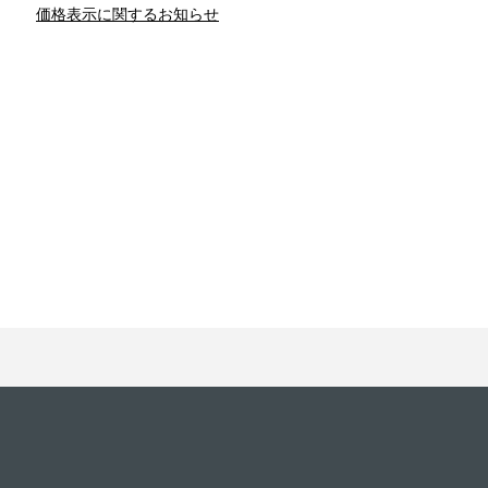
価格表示に関するお知らせ
との関係
新津春子
どか食い