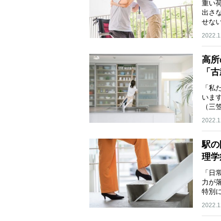
重い
出さ
せな
解…
2022.1
高所
「古
「私
いま
（三
ま…
2022.1
駅の
理学
「日
力が
特別
2022.1