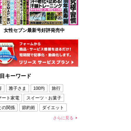
女性セブン最新号好評発売中
目キーワード
容
雅子さま
100均
旅行
マート家電
スイーツ・お菓子
との関係
節約術
ダイエット
康法
新製品
さらに見る
容賢者のダイエットグッズ