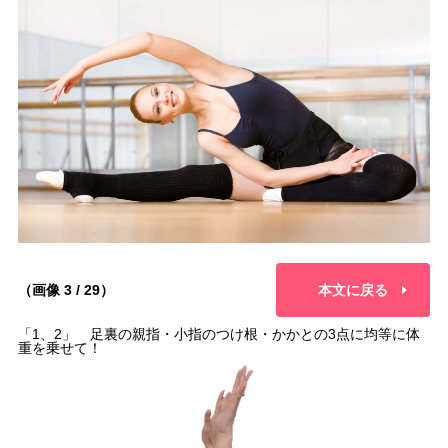
（画像 3 / 29）
本文に戻る
「1、2」 足裏の親指・小指のつけ根・かかとの3点に均等に体
重を乗せて！