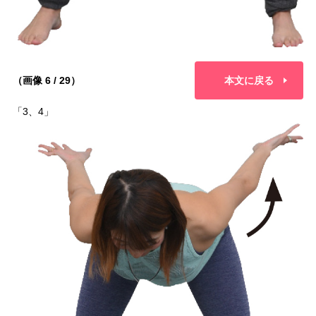
（画像 6 / 29）
本文に戻る
「3、4」