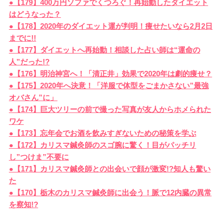
●【179】400万円ソファでくつろぐ！再始動したダイエット
はどうなった？
●【178】2020年のダイエット運が判明！痩せたいなら2月2日
までに!!
●【177】ダイエットへ再始動！相談した占い師は“運命の
人”だった!?
●【176】明治神宮へ！「清正井」効果で2020年は劇的痩せ？
●【175】2020年へ決意！「洋服で体型をごまかさない”最強
オバさん”に」
●【174】巨大ツリーの前で撮った写真が友人からホメられた
ワケ
●【173】忘年会でお酒を飲みすぎないための秘策を学ぶ
●【172】カリスマ鍼灸師のスゴ腕に驚く！目がパッチリ
し”つけま”不要に
●【171】カリスマ鍼灸師との出会いで顔が激変!?知人も驚い
た
●【170】栃木のカリスマ鍼灸師に出会う！脈で12内臓の異常
を察知!?