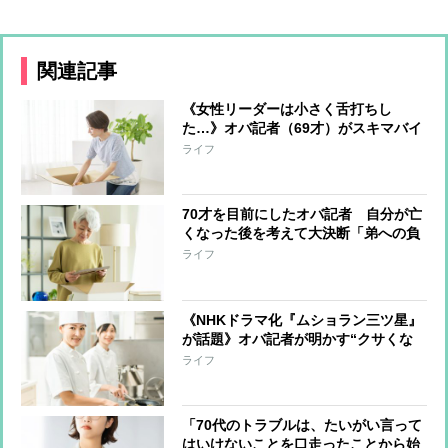
関連記事
《女性リーダーは小さく舌打ちし
た…》オバ記者（69才）がスキマバイ
トに挑戦「私に肉体労働をする資格は
ライフ
あるか？」実働7時間・報酬1万2千
円“引っ越しの梱包作業”一部始終
70才を目前にしたオバ記者 自分が亡
くなった後を考えて大決断「弟への負
担は最小限にしたい」と“この世の荷
ライフ
物”の片付け開始 年の功でわかった
上手く片付けるコツ
《NHKドラマ化『ムショラン三ツ星』
が話題》オバ記者が明かす“クサくな
いメシ”を作る管理栄養士の話、そし
ライフ
て「元受刑者と私とどこが違うのか」
という自問
「70代のトラブルは、たいがい言って
はいけないことを口走ったことから始