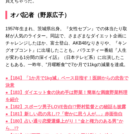
買えちゃった。
オバ記者（野原広子）
1957年生まれ、茨城県出身。『女性セブン』での体当たり取
材が人気のライター。同誌で、さまざまなダイエット企画に
チャレンジしたほか、富士登山、AKB48なりきりや、『キン
グオブコント』に出場したことも。バラエティー番組『人生
が変わる1分間の深イイ話』（日本テレビ系）に出演したこ
ともある。一昨年、”月曜断食”で7か月で11kgの減量を達成。
●【184】「1か月で1kg減」ペース目指す！医師からの忠告で
決意
●【183】ダイエット食の決め手は野菜！簡単な満腹野菜料理
を紹介
●【182】スポーツ男子LOVE告白!?野村監督との秘話も披露
●【181】新しい恋の兆し!?「密かに思う人が…」赤面告白
●【180】占い通り恋愛運爆上がり！“金と権力のある男”か
ら…!?