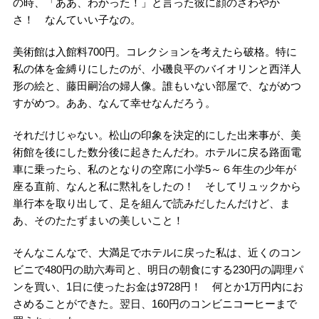
の時、「ああ、わかった！」と言った彼に顔のさわやか
さ！ なんていい子なの。
美術館は入館料700円。コレクションを考えたら破格。特に
私の体を金縛りにしたのが、小磯良平のバイオリンと西洋人
形の絵と、藤田嗣治の婦人像。誰もいない部屋で、ながめつ
すがめつ。ああ、なんて幸せなんだろう。
それだけじゃない。松山の印象を決定的にした出来事が、美
術館を後にした数分後に起きたんだわ。ホテルに戻る路面電
車に乗ったら、私のとなりの空席に小学5～６年生の少年が
座る直前、なんと私に黙礼をしたの！ そしてリュックから
単行本を取り出して、足を組んで読みだしたんだけど、ま
あ、そのたたずまいの美しいこと！
そんなこんなで、大満足でホテルに戻った私は、近くのコン
ビニで480円の助六寿司と、明日の朝食にする230円の調理パ
ンを買い、1日に使ったお金は9728円！ 何とか1万円内にお
さめることができた。翌日、160円のコンビニコーヒーまで