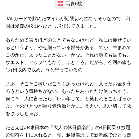
写真6枚
JALカードで貯めたマイルが期限切れになりそうなので、四
国は愛媛の松山へひとっ飛びしてきました。
あらためて言うほどのことでもないけれど、私には痩せてい
るというより、やせ細っている部分がある。てか、生まれて
このかた、太ったことがない、かな。それは腕でも足でも、
ウエスト、ヒップでもなく、ふところ。だから、今回の旅も
1万円以内で収めようと思っているの。
まあ、そこそこ稼いだこともあったけれど、入ったお金を守
ろうという気持ちがない。あったらあっただけ使っちゃう。
何に？ 人に言ったら「いい年して」と笑われることばっか
よ。そのひとつが乗り鉄活動とか…。ええい、思い切って恥
をさらしちゃお。
たとえばJR東日本の『大人の休日倶楽部』の4日間乗り放題
の切符を手に入れると、朝、越後湯沢まで新幹線でひとっ走