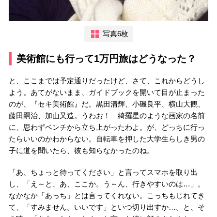
写真6枚
美術館にも行って1万円旅はどうなった？
と、ここまでは予定通りだったけど、さて、これからどうし
よう。あてがないまま、ガイドブックを開いて目が止まった
のが、『セキ美術館』だ。黒田清輝、小磯良平、横山大観、
藤田嗣治、加山又造。うわお！ 綺羅星のような画家の名前
に、思わずベンチから立ち上がったわよ。が、どっちに行っ
たらいいのかわからない。自転車を押した大学生らしき男の
子に道を聞いたら、彼も知らなかったのね。
「あ、ちょっと待ってください」と言ってスマホを取り出
し、「え～と、あ、ここか。う～ん、行きやすいのは…」。
なかなか「あっち」とは言ってくれない。こっちもじれてき
て、「すみません。いいです」といつ切り出すか…。と、そ