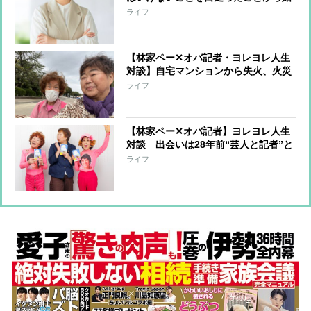
まっている」オバ記者（69）は“老年
ライフ
期”を受け入れられるか 痛感する“が
まん力の減少”
【林家ペー✕オバ記者・ヨレヨレ人生
対談】自宅マンションから失火、火災
保険に入っておらず周辺住宅への補償
ライフ
を担うことに…「10年分の喜怒哀楽を
味わいました」
【林家ペー✕オバ記者】ヨレヨレ人生
対談 出会いは28年前“芸人と記者”と
いう関係から“芸人とマネジャー”にな
ライフ
るまで