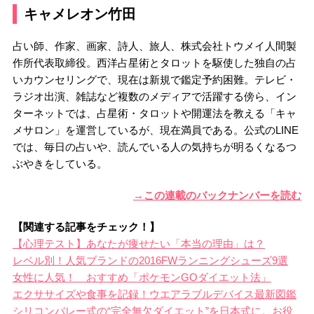
キャメレオン竹田
占い師、作家、画家、詩人、旅人、株式会社トウメイ人間製
作所代表取締役。西洋占星術とタロットを駆使した独自の占
いカウンセリングで、現在は新規で鑑定予約困難。テレビ・
ラジオ出演、雑誌など複数のメディアで活躍する傍ら、イン
ターネットでは、占星術・タロットや開運法を教える「キャ
メサロン」を運営しているが、現在満員である。公式のLINE
では、毎日の占いや、読んでいる人の気持ちが明るくなるつ
ぶやきをしている。
→この連載のバックナンバーを読む
【関連する記事をチェック！】
【心理テスト】あなたが痩せたい「本当の理由」は？
レベル別！人気ブランドの2016FWランニングシューズ9選
女性に人気！ おすすめ「ポケモンGOダイエット法」
エクササイズや食事を記録！ウエアラブルデバイス最新図鑑
シリコンバレー式の“完全無欠ダイエット”を日本式に。お役