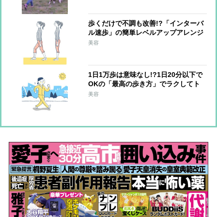
歩くだけで不調も改善!?「インターバ
ル速歩」の簡単レベルアップアレンジ
2選
美容
1日1万歩は意味なし!?1日20分以下で
OKの「最高の歩き方」でラクしてト
レーニング
美容