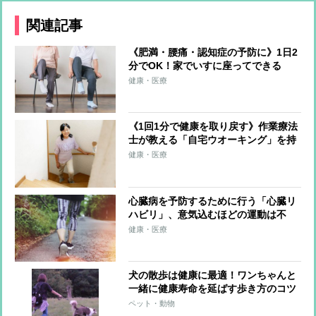
関連記事
《肥満・腰痛・認知症の予防に》1日2
分でOK！家でいすに座ってできる
「すごい足踏み」を医師が伝授！屋外
健康・医療
ウオーキングと同じ運動効果が得られ
るやり方とは？
《1回1分で健康を取り戻す》作業療法
士が教える「自宅ウオーキング」を持
続するメソッド その場でできる足踏み
健康・医療
トレーニングも
心臓病を予防するために行う「心臓リ
ハビリ」、意気込むほどの運動は不
要！毎日の散歩を「いきいきウォーキ
健康・医療
ング」に【医師が解説】
犬の散歩は健康に最適！ワンちゃんと
一緒に健康寿命を延ばす歩き方のコツ
ペット・動物