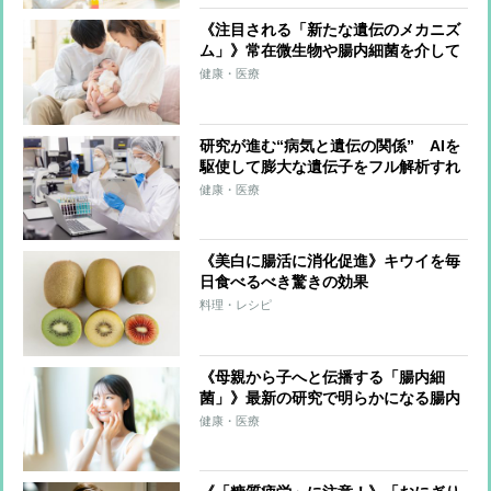
《注目される「新たな遺伝のメカニズ
ム」》常在微生物や腸内細菌を介して
母から子に伝わる“腸遺伝”、脳や精神
健康・医療
状態への影響も
研究が進む“病気と遺伝の関係” AIを
駆使して膨大な遺伝子をフル解析すれ
ば、高血圧や糖尿病など生活習慣病の
健康・医療
リスクが把握できる未来も
《美白に腸活に消化促進》キウイを毎
日食べるべき驚きの効果
料理・レシピ
《母親から子へと伝播する「腸内細
菌」》最新の研究で明らかになる腸内
細菌と健康の関係「健康な人は腸内フ
健康・医療
ローラの多様性が高く、さまざま環境
に適応できる」