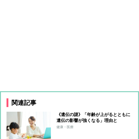
関連記事
《遺伝の謎》「年齢が上がるとともに
遺伝の影響が強くなる」理由と
は…“成長課程で初めて影響を与える
健康・医療
遺伝子”が存在、遺伝的素質が環境の
選択や経験に影響することも