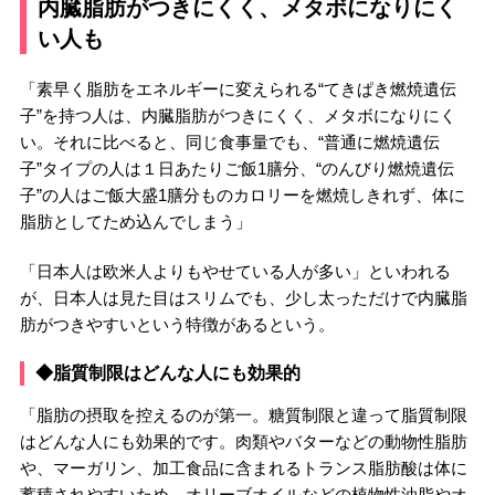
内臓脂肪がつきにくく、メタボになりにく
い人も
「素早く脂肪をエネルギーに変えられる“てきぱき燃焼遺伝
子”を持つ人は、内臓脂肪がつきにくく、メタボになりにく
い。それに比べると、同じ食事量でも、“普通に燃焼遺伝
子”タイプの人は１日あたりご飯1膳分、“のんびり燃焼遺伝
子”の人はご飯大盛1膳分ものカロリーを燃焼しきれず、体に
脂肪としてため込んでしまう」
「日本人は欧米人よりもやせている人が多い」といわれる
が、日本人は見た目はスリムでも、少し太っただけで内臓脂
肪がつきやすいという特徴があるという。
◆脂質制限はどんな人にも効果的
「脂肪の摂取を控えるのが第一。糖質制限と違って脂質制限
はどんな人にも効果的です。肉類やバターなどの動物性脂肪
や、マーガリン、加工食品に含まれるトランス脂肪酸は体に
蓄積されやすいため、オリーブオイルなどの植物性油脂やオ