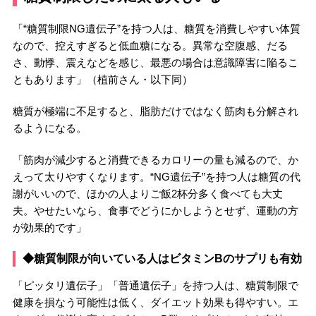
「“糖質制限NG遺伝子”を持つ人は、糖質を消費しやすい体質
なので、控えすぎると低血糖になる。異常な空腹感、だる
さ、動悸、震えなどを感じ、最悪の場合は意識障害に陥るこ
ともあります」（植前さん・以下同）
糖質が極端に不足すると、脂肪だけではなく筋肉も分解され
るようになる。
「筋肉が減少すると消費できるカロリーの量も減るので、か
えって太りやすくなります。“NG遺伝子”を持つ人は糖質の代
謝がいいので、ほかの人よりご飯2杯分多く食べても大丈
夫。やせたいなら、食事でどうにかしようとせず、運動の方
が効果的です」
◆糖質制限が向いている人はビタミンBのサプリも有効
「ピッタリ遺伝子」「普通遺伝子」を持つ人は、糖質制限で
健康を損なう可能性は低く、ダイエット効果も得やすい。エ