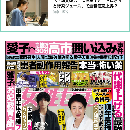
《「糖質疲労」に注意！》「おにぎり
と野菜ジュース」で血糖値急上昇？
「低GI食品のそばならOK」は誤解だ
健康・医療
った