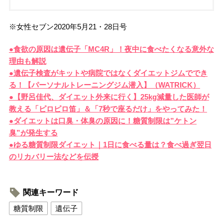
※女性セブン2020年5月21・28日号
●食欲の原因は遺伝子「MC4R」！夜中に食べたくなる意外な
理由も解説
●遺伝子検査がキットや病院ではなくダイエットジムででき
る！【パーソナルトレーニングジム潜入】（WATRICK）
●【野呂佳代、ダイエット外来に行く】25kg減量した医師が
教える「ピロピロ笛」＆「7秒で座るだけ」をやってみた！
●ダイエットは口臭・体臭の原因に！糖質制限は”ケトン
臭”が発生する
●ゆる糖質制限ダイエット｜1日に食べる量は？食べ過ぎ翌日
のリカバリー法などを伝授
関連キーワード
糖質制限
遺伝子