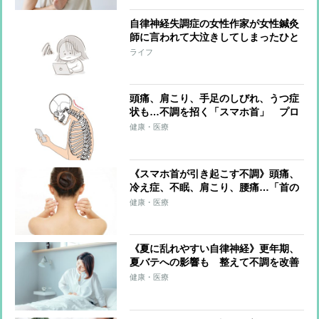
自律神経失調症の女性作家が女性鍼灸
師に言われて大泣きしてしまったひと
ことと、不調を脱する「3つの思考
ライフ
法」
頭痛、肩こり、手足のしびれ、うつ症
状も…不調を招く「スマホ首」 プロ
が教える「押すだけ」改善メソッド
健康・医療
《スマホ首が引き起こす不調》頭痛、
冷え症、不眠、肩こり、腰痛…「首の
位置」の問題かも そのメカニズムと
健康・医療
改善するメソッド
《夏に乱れやすい自律神経》更年期、
夏バテへの影響も 整えて不調を改善
する方法
健康・医療