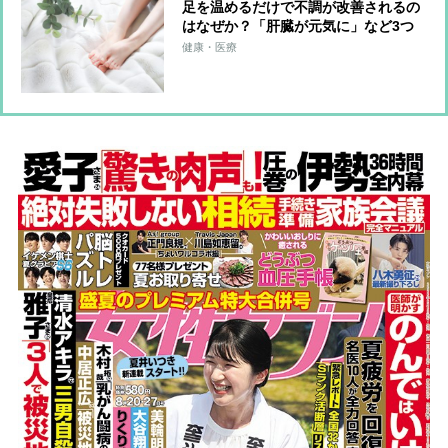
足を温めるだけで不調が改善されるの
はなぜか？「肝臓が元気に」など3つ
のメリット
健康・医療