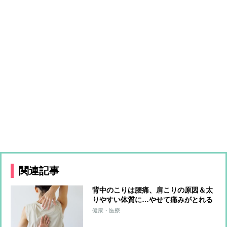
関連記事
背中のこりは腰痛、肩こりの原因＆太
りやすい体質に…やせて痛みがとれる
「1日3分の背中ストレッチ」を整体師
健康・医療
が伝授