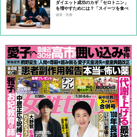
ダイエット成功のカギ「セロトニン」
を増やすためには？「スイーツを食べ
る」「噛む」「泣く」など7つの方法
健康・医療