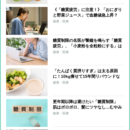
《「糖質疲労」に注意！》「おにぎり
と野菜ジュース」で血糖値急上昇？
「低GI食品のそばならOK」は誤解だ
健康・医療
った
糖質制限の名医が警鐘を鳴らす「糖質
疲労」、「小麦粉を全粒粉にする」は
意味がない？ 注意すべき「低脂肪ヨ
健康・医療
ーグルト」
「たんぱく質摂りすぎ」は太る原因
に！10kg痩せて15年間リバウンドな
しの管理栄養士が語る
健康・医療
更年期以降は避けたい「糖質制限」
肌はボロボロ、髪にツヤなし…むやみ
にやると“老け”のもとに
健康・医療