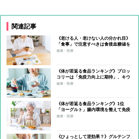
関連記事
《老ける人・老けない人の分かれ目》
「食事」で注意すべきは食後血糖値を
急上昇させる「高GI食品」 多くの食
健康・医療
材をバランスよく使う“カラフルな食
事”で老化の抑制を
《体が若返る食品ランキング》ブロッ
コリーは「免疫力向上に期待」、キウ
イフルーツは「睡眠へ好影響」 気を
健康・医療
配るべきは“食べ方”「たくさんの種類
を食べることが大事」
《体が若返る食品ランキング》1位
「ヨーグルト」腸内環境を整えて免疫
力アップ、カルシウムやたんぱく質も
健康・医療
摂れる 2位は「納豆」、3位は「青
魚」
《ひょっとして逆効果？》グルテンフ