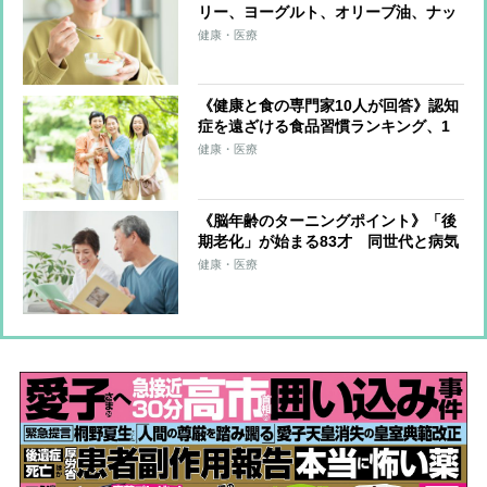
リー、ヨーグルト、オリーブ油、ナッ
ツ類、減塩生活…注意したい日本人の
健康・医療
体質に合わない「食事」と「健康法」
《健康と食の専門家10人が回答》認知
症を遠ざける食品習慣ランキング、1
位は「青魚全般」と「ウォーキン
健康・医療
グ」 “老人性うつ”にも注意を
《脳年齢のターニングポイント》「後
期老化」が始まる83才 同世代と病気
の話ばかりすると老化が進むので注
健康・医療
意、「昔のアルバムを見返す」「懐か
しい曲を歌う」で脳に刺激を