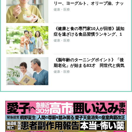
リー、ヨーグルト、オリーブ油、ナッ
ツ類、減塩生活…注意したい日本人の
健康・医療
体質に合わない「食事」と「健康法」
《健康と食の専門家10人が回答》認知
症を遠ざける食品習慣ランキング、1
位は「青魚全般」と「ウォーキン
健康・医療
グ」 “老人性うつ”にも注意を
《脳年齢のターニングポイント》「後
期老化」が始まる83才 同世代と病気
の話ばかりすると老化が進むので注
健康・医療
意、「昔のアルバムを見返す」「懐か
しい曲を歌う」で脳に刺激を