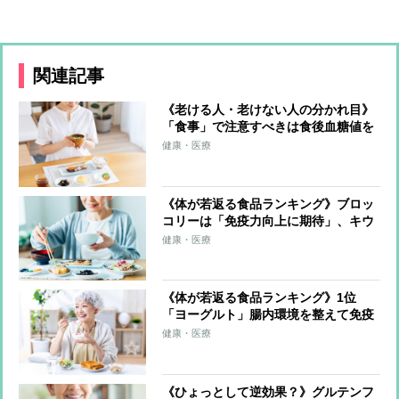
関連記事
《老ける人・老けない人の分かれ目》
「食事」で注意すべきは食後血糖値を
急上昇させる「高GI食品」 多くの食
健康・医療
材をバランスよく使う“カラフルな食
事”で老化の抑制を
《体が若返る食品ランキング》ブロッ
コリーは「免疫力向上に期待」、キウ
イフルーツは「睡眠へ好影響」 気を
健康・医療
配るべきは“食べ方”「たくさんの種類
を食べることが大事」
《体が若返る食品ランキング》1位
「ヨーグルト」腸内環境を整えて免疫
力アップ、カルシウムやたんぱく質も
健康・医療
摂れる 2位は「納豆」、3位は「青
魚」
《ひょっとして逆効果？》グルテンフ