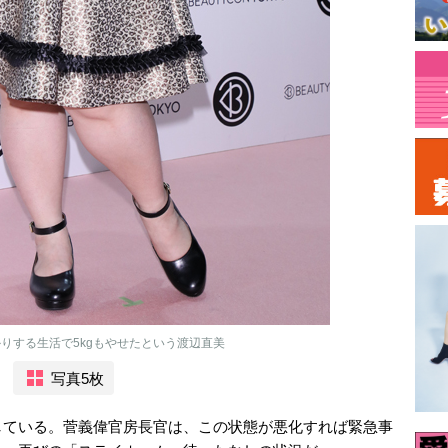
りする生活で5kgもやせたという渡辺直美
写真5枚
している。菅義偉官房長官は、この状態が悪化すれば緊急事