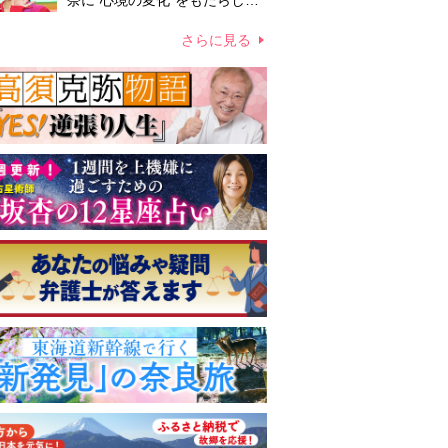
奈に“心境の変化”をもたらした
主演映画『ママせか』 身を削
って「がんに蝕まれる母」を演
さらに見る
じた壮絶な撮影現場