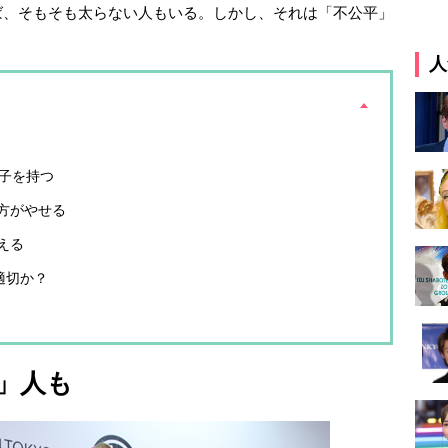
ば、そもそも太らない人もいる。しかし、それは「不公平」
人
伝子を持つ
方がやせる
える
適切か？
」人も