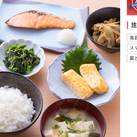
注
美
ス
親
健
美
夫