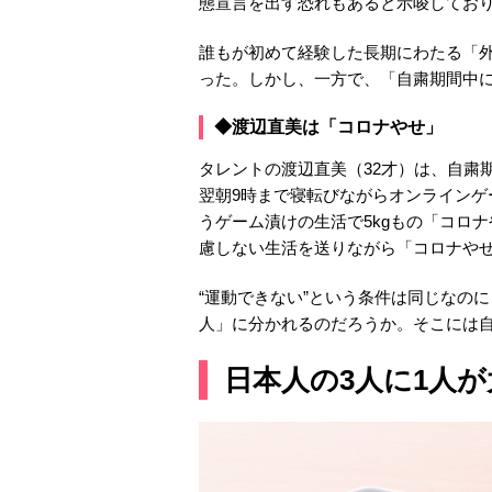
態宣言を出す恐れもあると示唆してお
誰もが初めて経験した長期にわたる「
った。しかし、一方で、「自粛期間中
◆渡辺直美は「コロナやせ」
タレントの渡辺直美（32才）は、自粛
翌朝9時まで寝転びながらオンラインゲ
うゲーム漬けの生活で5kgもの「コロ
慮しない生活を送りながら「コロナや
“運動できない”という条件は同じなの
人」に分かれるのだろうか。そこには
日本人の3人に1人