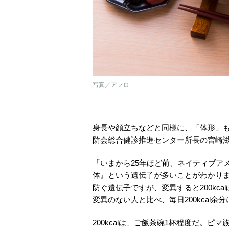
写真／アフロ
身長や顔立ちなどと同様に、「体形」
防会総合健診推進センター所長の宮崎
「いまから25年ほど前、ネイティブア
体』という遺伝子が多いことがわかり
防ぐ遺伝子ですが、変異すると200kc
変異のない人と比べ、毎日200kcal
200kcalは、ご飯茶碗1杯程度だ。