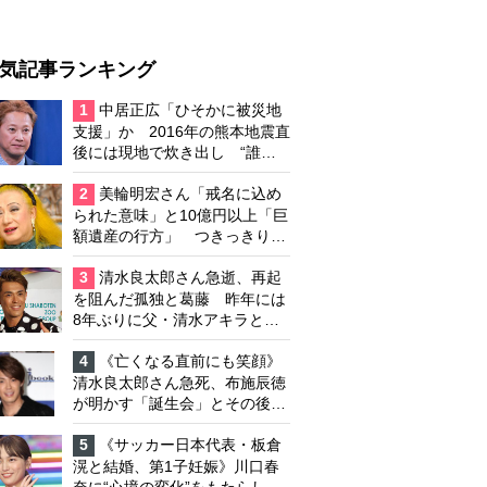
気記事ランキング
1
中居正広「ひそかに被災地
支援」か 2016年の熊本地震直
後には現地で炊き出し “誰に
も知られなくて良い”と、むし
ろ強まる福祉活動への思い
2
美輪明宏さん「戒名に込め
られた意味」と10億円以上「巨
額遺産の行方」 つきっきりで
私生活をサポートしていた元俳
優が相続か
3
清水良太郎さん急逝、再起
を阻んだ孤独と葛藤 昨年には
8年ぶりに父・清水アキラと共
演、本格的な活動再開に向かっ
ていたが…周囲が懸念していた
4
《亡くなる直前にも笑顔》
「不安定なところ」
清水良太郎さん急死、布施辰徳
が明かす「誕生会」とその後の
メッセージ
5
《サッカー日本代表・板倉
滉と結婚、第1子妊娠》川口春