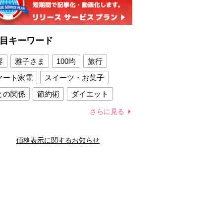
目キーワード
容
雅子さま
100均
旅行
マート家電
スイーツ・お菓子
との関係
節約術
ダイエット
康法
新製品
さらに見る
容賢者のダイエットグッズ
価格表示に関するお知らせ
との関係
新津春子
どか食い