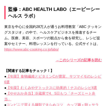
監修：ABC HEALTH LABO（エービーシー
ヘルス ラボ）
東京を中心に全国約28万人が通うお料理教室「ABC クッキン
グスタジオ」の中で、ヘルスケアビジネスを推進するチー
ム。医療、美容、スポーツの観点から食を研究し、レシピ提
案やセミナー、料理レッスンを行っている。公式サイトは、
https://www.abc-cooking.co.jp/labo/
→このシリーズの記事を読む
【関連する記事をチェック！】
●
【旬菜】食物繊維とビタミンCが豊富。サツマイモのレシピ
6選
●
【旬菜】むくみやデトックスに効果的！ナスのレシピ4選
●
【やせおか弁当】冷蔵庫で4、5日もつ「チーズミート弁
当」
●
コンビニで買える麺類で太らぬコツ カップ麺＋卵＋サラ