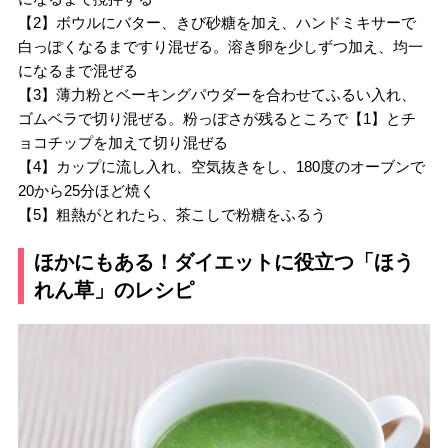
【2】ボウルにバター、きび砂糖を加え、ハンドミキサーで
白っぽくなるまですり混ぜる。溶き卵を少しずつ加え、均一
になるまで混ぜる
【3】薄力粉とベーキングパウダーを合わせてふるい入れ、
ゴムベラで切り混ぜる。粉っぽさが残るところで【1】とチ
ョコチップを加えて切り混ぜる
【4】カップに流し入れ、空気抜きをし、180度のオーブンで
20から25分ほど焼く
【5】粗熱がとれたら、茶こしで粉糖をふるう
ほかにもある！ダイエットに役立つ「ほう
れん草」のレシピ