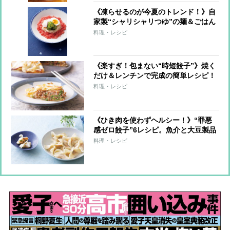
《凍らせるのが今夏のトレンド！》自
家製“シャリシャリつゆ”の麺＆ごはん
7レシピ
料理・レシピ
《楽すぎ！包まない“時短餃子”》焼く
だけ＆レンチンで完成の簡単レシピ！
料理・レシピ
《ひき肉を使わずヘルシー！》“罪悪
感ゼロ餃子”6レシピ。魚介と大豆製品
で大満足！
料理・レシピ