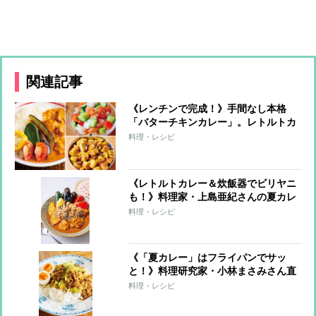
関連記事
《レンチンで完成！》手間なし本格
「バターチキンカレー」。レトルトカ
レーが激変する簡単トッピングも
料理・レシピ
《レトルトカレー＆炊飯器でビリヤニ
も！》料理家・上島亜紀さんの夏カレ
ーレシピ
料理・レシピ
《「夏カレー」はフライパンでサッ
と！》料理研究家・小林まさみさん直
伝レシピ
料理・レシピ