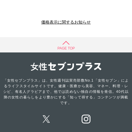
価格表示に関するお知らせ
PAGE TOP
「女性セブンプラス」は、女性週刊誌実売部数No.1「女性セブン」によ
るライフスタイルサイトです。健康・医療から美容、マネー、料理・レ
シピ、有名人グラビアまで、他では読めない独自の情報を発信。40代以
降の女性の暮らしをより豊かにする「知って得する」コンテンツが満載
です。