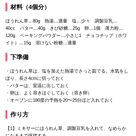
材料（4個分）
ほうれん草…80g 熱湯…適量 塩…少々 調製豆乳…
40cc バター…40g きび砂糖…25g 卵…1個 薄力粉…
120g ベーキングパウダー…小さじ1 チョコチップ（ホワ
イト）…15g 溶けない粉糖…適量
下準備
・ほうれん草は、塩を加えた熱湯でさっと茹でる。水気をし
ぼり、長さ4cmに切っておく
・バターは、室温に出しておく
・卵は、よく溶きほぐしておく（溶き卵）
・オーブンに180度の予熱を20〜25分ほど入れておく
作り方
【1】ミキサーにほうれん草、調製豆乳を入れて、なめらか
になるまで撹拌する