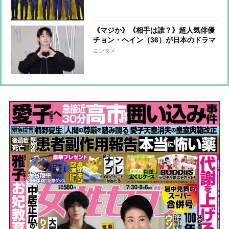
貫禄で“別枠”レジェンドに
《マジか》《相手は誰？》超人気俳優
チョン・ヘイン（36）が日本のドラマ
で主演か「来年7月の22時枠」という
エンタメ
具体的情報も