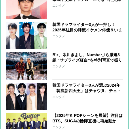
相手キム・セロンさんの遺族が告発、
エンタメ
CM契約解除にまで広がる事態に
韓国ドラマライター3人が一押し！
2025年注目の韓流イケメン俳優＆いま
見たいおすすめ韓流作品を紹介
エンタメ
B’z、氷川きよし、Number_iら厳選8
組 “サプライズ紅白”を特別写真で振り
返る！
エンタメ
韓国ドラマライター3人が選ぶ2024年
「韓流新四天王」はチャウヌ、チェ・
ジョンヒョプ、ビョン・ウソク、ア
エンタメ
ン・ヒョソプ
【2025年K-POPシーンを展望】注目は
BTS、SUGAの除隊直後に再始動か
リリースの頻度は落ちても、圧倒的な
エンタメ