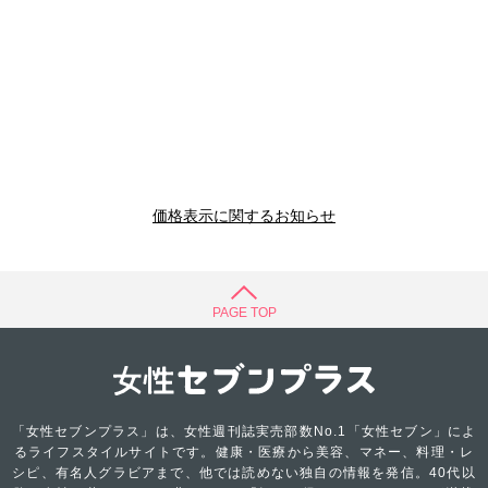
価格表示に関するお知らせ
PAGE TOP
「女性セブンプラス」は、女性週刊誌実売部数No.1「女性セブン」によ
るライフスタイルサイトです。健康・医療から美容、マネー、料理・レ
シピ、有名人グラビアまで、他では読めない独自の情報を発信。40代以