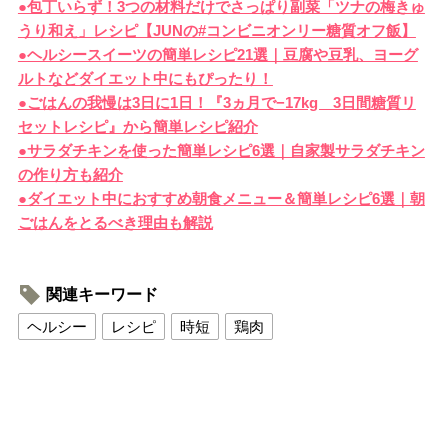
●包丁いらず！3つの材料だけでさっぱり副菜「ツナの梅きゅ
うり和え」レシピ【JUNの#コンビニオンリー糖質オフ飯】
●ヘルシースイーツの簡単レシピ21選｜豆腐や豆乳、ヨーグ
ルトなどダイエット中にもぴったり！
●ごはんの我慢は3日に1日！『3ヵ月で−17kg 3日間糖質リ
セットレシピ』から簡単レシピ紹介
●サラダチキンを使った簡単レシピ6選｜自家製サラダチキン
の作り方も紹介
●ダイエット中におすすめ朝食メニュー＆簡単レシピ6選｜朝
ごはんをとるべき理由も解説
関連キーワード
ヘルシー
レシピ
時短
鶏肉