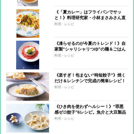
《「夏カレー」はフライパンでサッ
と！》料理研究家・小林まさみさん直
伝レシピ
料理・レシピ
《凍らせるのが今夏のトレンド！》自
家製“シャリシャリつゆ”の麺＆ごはん
7レシピ
料理・レシピ
《楽すぎ！包まない“時短餃子”》焼く
だけ＆レンチンで完成の簡単レシピ！
料理・レシピ
《ひき肉を使わずヘルシー！》“罪悪
感ゼロ餃子”6レシピ。魚介と大豆製品
で大満足！
料理・レシピ