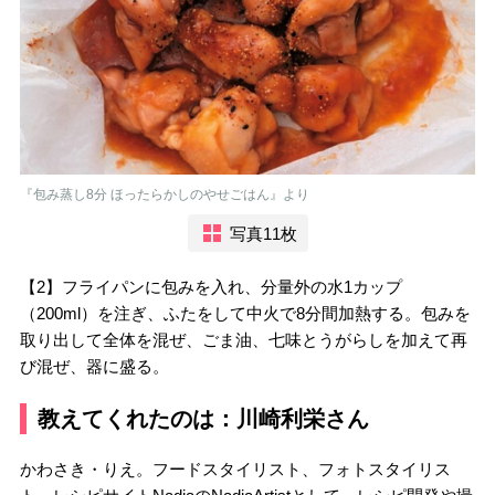
『包み蒸し8分 ほったらかしのやせごはん』より
写真11枚
【2】フライパンに包みを入れ、分量外の水1カップ
（200ml）を注ぎ、ふたをして中火で8分間加熱する。包みを
取り出して全体を混ぜ、ごま油、七味とうがらしを加えて再
び混ぜ、器に盛る。
教えてくれたのは：川崎利栄さん
かわさき・りえ。フードスタイリスト、フォトスタイリス