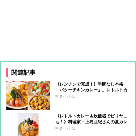
関連記事
《レンチンで完成！》手間なし本格
「バターチキンカレー」。レトルトカ
レーが激変する簡単トッピングも
料理・レシピ
《レトルトカレー＆炊飯器でビリヤニ
も！》料理家・上島亜紀さんの夏カレ
ーレシピ
料理・レシピ