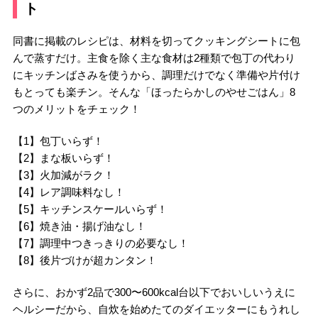
ト
同書に掲載のレシピは、材料を切ってクッキングシートに包
んで蒸すだけ。主食を除く主な食材は2種類で包丁の代わり
にキッチンばさみを使うから、調理だけでなく準備や片付け
もとっても楽チン。そんな「ほったらかしのやせごはん」8
つのメリットをチェック！
【1】包丁いらず！
【2】まな板いらず！
【3】火加減がラク！
【4】レア調味料なし！
【5】キッチンスケールいらず！
【6】焼き油・揚げ油なし！
【7】調理中つきっきりの必要なし！
【8】後片づけが超カンタン！
さらに、おかず2品で300〜600kcal台以下でおいしいうえに
ヘルシーだから、自炊を始めたてのダイエッターにもうれし