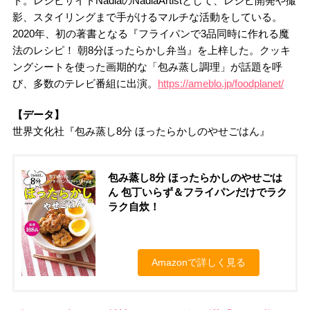
ト。レシピサイトNadiaのNadiaArtistとして、レシピ開発や撮
影、スタイリングまで手がけるマルチな活動をしている。
2020年、初の著書となる『フライパンで3品同時に作れる魔
法のレシピ！ 朝8分ほったらかし弁当』を上梓した。クッキ
ングシートを使った画期的な「包み蒸し調理」が話題を呼
び、多数のテレビ番組に出演。
https://ameblo.jp/foodplanet/
【データ】
世界文化社『包み蒸し8分 ほったらかしのやせごはん』
包み蒸し8分 ほったらかしのやせごは
ん 包丁いらず＆フライパンだけでラク
ラク自炊！
Amazonで詳しく見る