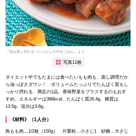
『包み蒸し8分 ほったらかしのやせごはん』より
写真11枚
ダイエット中でもたまには食べたいもも肉も、蒸し調理だか
ら油っぽさダウン！ ボリュームたっぷりでたんぱく質もし
っかり摂れる、満足の1品。香味野菜をプラスするのもおす
すめ。エネルギーは386kcal、たんぱく質26.4g、糖質は
13.5g、塩分は3.6g。
《材料》（1人分）
鳥もも肉…1/2枚（150g） 片栗粉…小さじ1 砂糖…大さじ