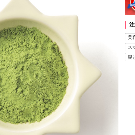
注
美
ス
親
健
美
夫