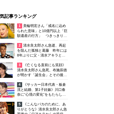
気記事ランキング
1
美輪明宏さん「戒名に込め
られた意味」と10億円以上「巨
額遺産の行方」 つきっきりで
私生活をサポートしていた元俳
優が相続か
2
清水良太郎さん急逝、再起
を阻んだ孤独と葛藤 昨年には
8年ぶりに父・清水アキラと共
演、本格的な活動再開に向かっ
ていたが…周囲が懸念していた
3
《亡くなる直前にも笑顔》
「不安定なところ」
清水良太郎さん急死、布施辰徳
が明かす「誕生会」とその後の
メッセージ
4
《サッカー日本代表・板倉
滉と結婚、第1子妊娠》川口春
奈に“心境の変化”をもたらした
主演映画『ママせか』 身を削
って「がんに蝕まれる母」を演
5
《こんなバカのために、あ
じた壮絶な撮影現場
りがとうな》清水良太郎さん急