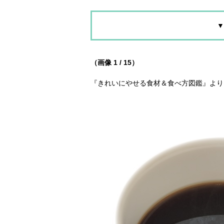
▼
（画像 1 / 15）
『きれいにやせる食材＆食べ方図鑑』より