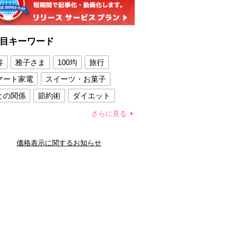
目キーワード
容
雅子さま
100均
旅行
マート家電
スイーツ・お菓子
との関係
節約術
ダイエット
康法
新製品
さらに見る
容賢者のダイエットグッズ
価格表示に関するお知らせ
との関係
新津春子
どか食い