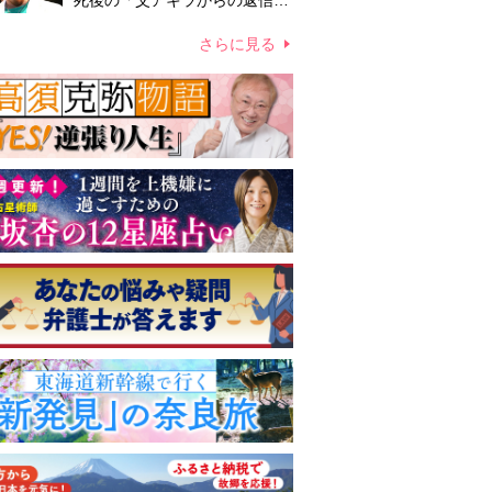
死後の「父アキラからの返信」
布施辰徳が涙で明かす「順番が
違う」
さらに見る