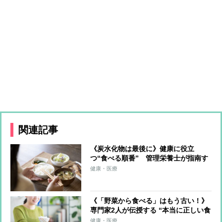
関連記事
《炭水化物は最後に》健康に役立
つ“食べる順番” 管理栄養士が指南す
る「年代によって食べる順番を変えた
健康・医療
方がいい」
《「野菜から食べる」はもう古い！》
専門家2人が伝授する “本当に正しい食
べる順番” 「たんぱく質ファース
健康・医療