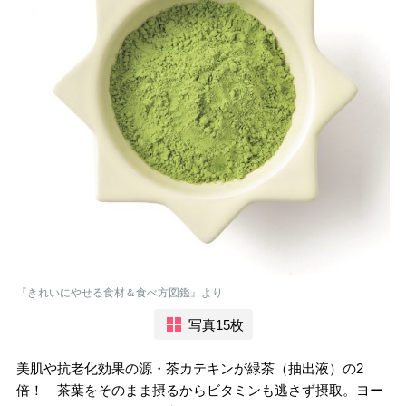
『きれいにやせる食材＆食べ方図鑑』より
写真15枚
美肌や抗老化効果の源・茶カテキンが緑茶（抽出液）の2
倍！ 茶葉をそのまま摂るからビタミンも逃さず摂取。ヨー