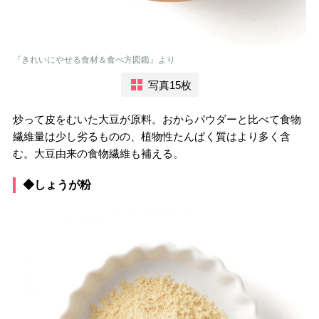
『きれいにやせる食材＆食べ方図鑑』より
写真15枚
炒って皮をむいた大豆が原料。おからパウダーと比べて食物
繊維量は少し劣るものの、植物性たんぱく質はより多く含
む。大豆由来の食物繊維も補える。
◆しょうが粉