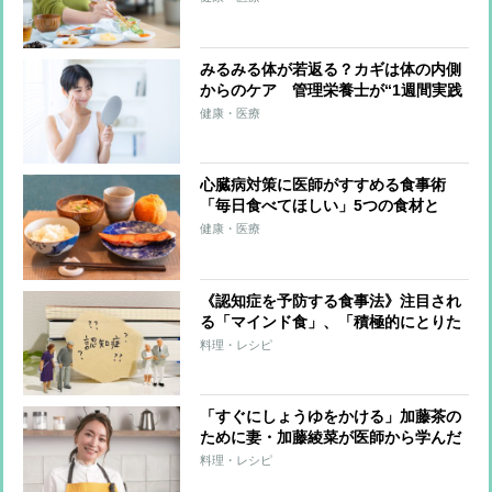
ト」と「ミートファースト」のやり方
みるみる体が若返る？カギは体の内側
からのケア 管理栄養士が“1週間実践
してほしい”と伝授する「3つの食事
健康・医療
術」
心臓病対策に医師がすすめる食事術
「毎日食べてほしい」5つの食材と
は？
健康・医療
《認知症を予防する食事法》注目され
る「マインド食」、「積極的にとりた
い」10の食材と「できるだけ避けた
料理・レシピ
い」5つの食材
「すぐにしょうゆをかける」加藤茶の
ために妻・加藤綾菜が医師から学んだ
「減塩アイディア」
料理・レシピ