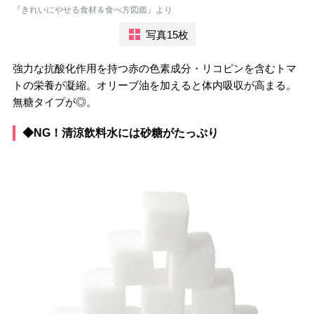
『きれいにやせる食材＆食べ方図鑑』より
写真15枚
強力な抗酸化作用を持つ赤の色素成分・リコピンを含むトマ
トの栄養が凝縮。オリーブ油を加えると体内吸収が高まる。
無糖タイプが◎。
◆NG！清涼飲料水には砂糖がたっぷり