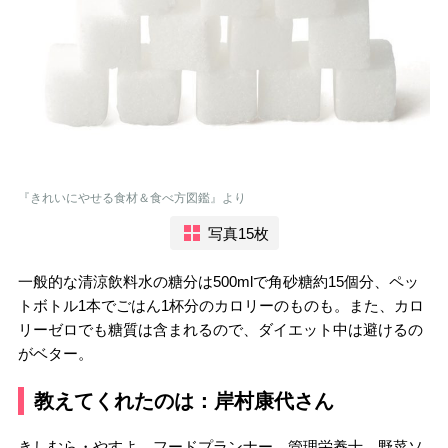
『きれいにやせる食材＆食べ方図鑑』より
写真15枚
一般的な清涼飲料水の糖分は500mlで角砂糖約15個分、ペッ
トボトル1本でごはん1杯分のカロリーのものも。また、カロ
リーゼロでも糖質は含まれるので、ダイエット中は避けるの
がベター。
教えてくれたのは：岸村康代さん
きしむら・やすよ。フードプランナー、管理栄養士、野菜ソ