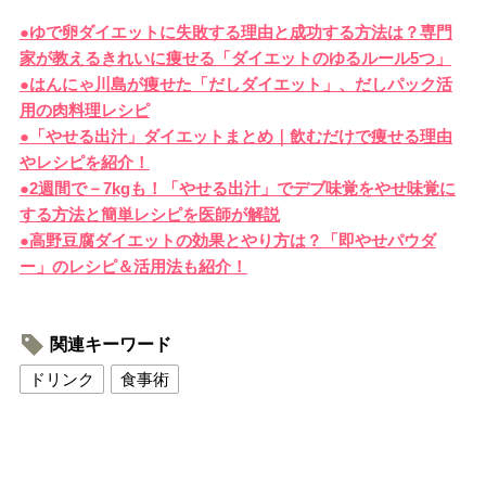
●ゆで卵ダイエットに失敗する理由と成功する方法は？専門
家が教えるきれいに痩せる「ダイエットのゆるルール5つ」
●はんにゃ川島が痩せた「だしダイエット」、だしパック活
用の肉料理レシピ
●「やせる出汁」ダイエットまとめ｜飲むだけで痩せる理由
やレシピを紹介！
●2週間で－7kgも！「やせる出汁」でデブ味覚をやせ味覚に
する方法と簡単レシピを医師が解説
●高野豆腐ダイエットの効果とやり方は？「即やせパウダ
ー」のレシピ＆活用法も紹介！
関連キーワード
ドリンク
食事術