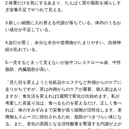
2.体重だけを気にするあまり、たんぱく質や脂肪を減らしす
ぎ栄養不足でやつれて見える。
3.新しい細胞に入れ替える代謝が落ちている。体内のうるお
い成分が不足している。
4.血行が悪く、余分な水分や老廃物がたまりやすい。自律神
経が乱れている。
5.一見すると太って見えないが血中コレステロール値、中性
脂肪、内臓脂肪が高い。
「見た目を変えようと化粧品やエステなど外側からのケアに
走りがちですが、実は内側からのケアが重要。個人差はあり
ますが、食生活を変えれば1週間で変化が出始めます。私が
考案した若返り法は、食べるものを変えるだけ。正しく食べ
れば、体のすみずみまで栄養が巡り細胞が活性化します。老
廃物もスムーズに排出されるため、脂肪がつきづらい体にな
る。また、老化の原因となる活性酸素を撃退する代謝が上が