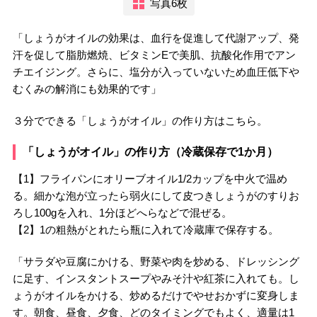
写真6枚
「しょうがオイルの効果は、血行を促進して代謝アップ、発
汗を促して脂肪燃焼、ビタミンEで美肌、抗酸化作用でアン
チエイジング。さらに、塩分が入っていないため血圧低下や
むくみの解消にも効果的です」
３分でできる「しょうがオイル」の作り方はこちら。
「しょうがオイル」の作り方（冷蔵保存で1か月）
【1】フライパンにオリーブオイル1/2カップを中火で温め
る。細かな泡が立ったら弱火にして皮つきしょうがのすりお
ろし100gを入れ、1分ほどへらなどで混ぜる。
【2】1の粗熱がとれたら瓶に入れて冷蔵庫で保存する。
「サラダや豆腐にかける、野菜や肉を炒める、ドレッシング
に足す、インスタントスープやみそ汁や紅茶に入れても。し
ょうがオイルをかける、炒めるだけでやせおかずに変身しま
す。朝食、昼食、夕食、どのタイミングでもよく、適量は1