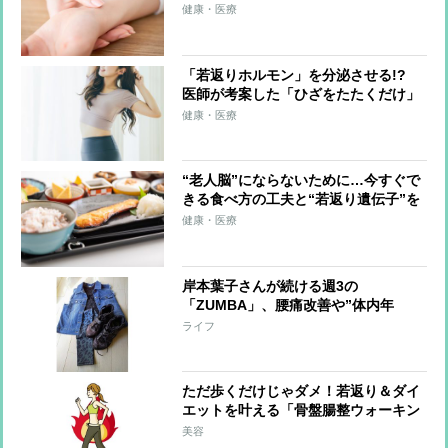
訣、運動のしすぎは逆効果？「血管若
健康・医療
返り体操」のやり方
「若返りホルモン」を分泌させる!?
医師が考案した「ひざをたたくだけ」
の簡単な方法
健康・医療
“老人脳”にならないために…今すぐで
きる食べ方の工夫と“若返り遺伝子”を
活性化させる7つの栄養素
健康・医療
岸本葉子さんが続ける週3の
「ZUMBA」、腰痛改善や”体内年
齢”15歳若返りも!?【趣味のススメ】
ライフ
ただ歩くだけじゃダメ！若返り＆ダイ
エットを叶える「骨盤腸整ウォーキン
グ」のやり方
美容