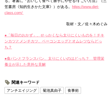
る。著書に『おいしく食べて勝手にやせる!すごい方法』（三
笠書房《知的生きかた文庫》）がある。
https://www.diet-
class.com/
取材・文／佐々木めぐみ
●「毎日のおかず」、せっかくなら太りにくいものを！チキ
ンカツとメンチカツ、ベーコンエッグとオムレツならどっ
ち？
●食パンとフランスパン、太りにくいのはどっち？ 管理栄
養士が示した意外な見解
関連キーワード
アンチエイジング
菊池真由子
食事術