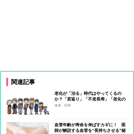
関連記事
老化が「治る」時代はやってくるの
か？「若返り」「不老長寿」「老化の
度合いの測定」の最新研究を専門家に
健康・医療
聞く
血管年齢が寿命を伸ばすカギに！ 医
師が解説する血管を“長持ちさせる”秘