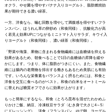
オクラ、やせ菌を増やすバナナ入りヨーグルト、脂肪燃焼効
果が期待できる濃い緑茶。
一方、洋食なら、噛む回数を増やして満腹感を得やすいフラ
ンスパン、ほうれん草の卵炒め（和食同様）、抗酸化力が高
く若見え効果UPにつながるミニトマト入りサラダ、キウイ入
りヨーグルト（和食同様）、濃い緑茶（和食同様）。
「野菜や海藻、果物に含まれる食物繊維には血糖値を抑える
効果があるため、朝食べることで1日の血糖値の昇降を緩や
かにします。つまり、体に脂肪がつきにくい。また、食物繊
維には腸内の老廃物を排出する働きもあるため美肌にも有効
です。いろんな栄養素をバランスよく摂るためには、和食と
洋食を交互に食べるのがベスト。和食の白米をオートミール
に替えれば糖質オフでさらに効果が上がります」
もっと簡単にするなら、和食（とろろ昆布を混ぜたわかめふ
りかけご飯、納豆、冷凍枝豆サラダ〈むき身で大さじ4～5〉
にドレッシング）、洋食（フランスパン、ゆで卵、ヨーグル