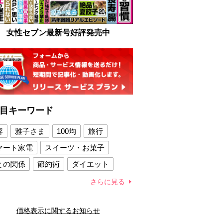
女性セブン最新号好評発売中
目キーワード
容
雅子さま
100均
旅行
マート家電
スイーツ・お菓子
との関係
節約術
ダイエット
康法
新製品
さらに見る
容賢者のダイエットグッズ
価格表示に関するお知らせ
との関係
新津春子
どか食い