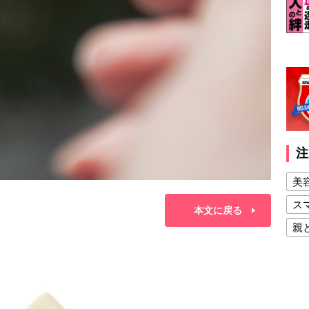
注
美
ス
本文に戻る
親
健
美
夫