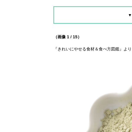
▼
（画像 1 / 15）
『きれいにやせる食材＆食べ方図鑑』より