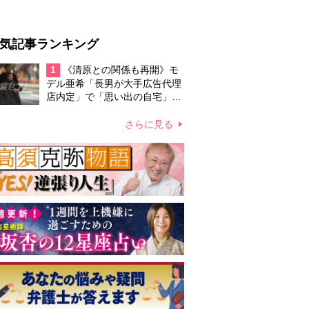
気記事ランキング
1
《清原との関係も再開》モ
デル亜希「長男が大手広告代理
店内定」で「思い出の自宅」か
ら大引っ越し
さらに見る