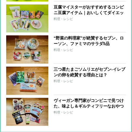
豆腐マイスターがおすすめするコンビ
ニ豆腐アイテム｜おいしくてダイエッ
トに役立つ8品
料理・レシピ
“野菜の料理家”が絶賛するセブン、ロ
ーソン、ファミマのサラダ5品
料理・レシピ
三つ星たまごソムリエがセブン-イレブ
ンの卵を絶賛する理由とは？
料理・レシピ
ヴィーガン専門家がコンビニで見つけ
た、味よし＆ギルティフリーなおやつ
6品
料理・レシピ