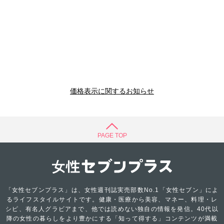
価格表示に関するお知らせ
PAGE TOP
「女性セブンプラス」は、女性週刊誌実売部数No.1「女性セブン」によ
るライフスタイルサイトです。健康・医療から美容、マネー、料理・レ
シピ、有名人グラビアまで、他では読めない独自の情報を発信。40代以
降の女性の暮らしをより豊かにする「知って得する」コンテンツが満載