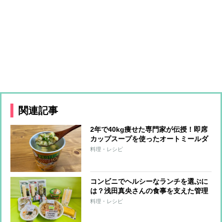
関連記事
2年で40kg痩せた専門家が伝授！即席
カップスープを使ったオートミールダ
イエット
料理・レシピ
コンビニでヘルシーなランチを選ぶに
は？浅田真央さんの食事を支えた管理
栄養士がすすめる「たんぱく質強化」
料理・レシピ
メニュー