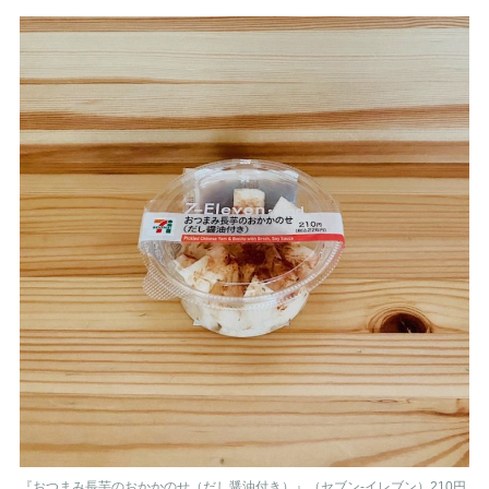
『おつまみ長芋のおかかのせ（だし醤油付き）』（セブン-イレブン）210円