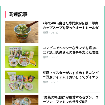
関連記事
2年で40kg痩せた専門家が伝授！即席
カップスープを使ったオートミールダ
イエット
料理・レシピ
コンビニでヘルシーなランチを選ぶに
は？浅田真央さんの食事を支えた管理
栄養士がすすめる「たんぱく質強化」
料理・レシピ
メニュー
豆腐マイスターがおすすめするコンビ
ニ豆腐アイテム｜おいしくてダイエッ
トに役立つ8品
料理・レシピ
“野菜の料理家”が絶賛するセブン、ロ
ーソン、ファミマのサラダ5品