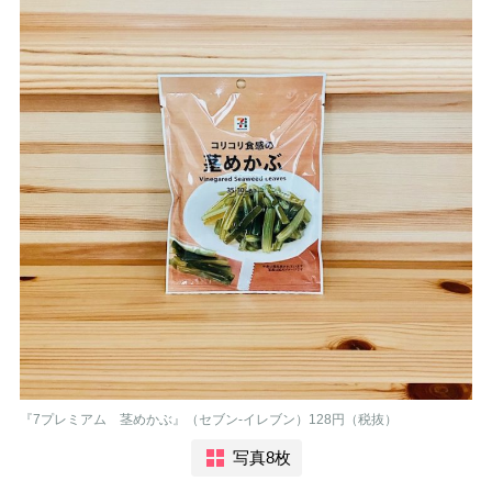
『7プレミアム 茎めかぶ』（セブン-イレブン）128円（税抜）
写真8枚