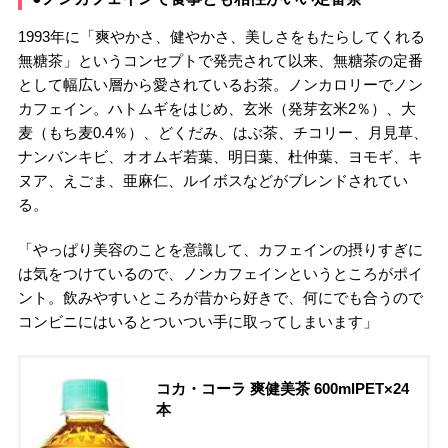
1993年に「爽やかさ、健やかさ、美しさをもたらしてくれる
無糖茶」というコンセプトで発売されて以来、無糖茶の定番
として幅広い層から愛されているお茶。ノンカロリーでノン
カフェイン。ハトムギをはじめ、玄米（発芽玄米2％）、大
麦（もち麦0.4％）、どくだみ、はぶ茶、チコリー、月見草、
ナンバンキビ、オオムギ若葉、明日葉、杜仲葉、ヨモギ、キ
ヌア、えごま、亜麻仁、ルイボスなどがブレンドされてい
る。
「やっぱり美容のことを意識して、カフェインの摂りすぎに
は気をつけているので、ノンカフェインというところがポイ
ント。飲みやすいところが昔から好きで、何にでも合うので
コンビニにはいるとついつい手に取ってしまいます」
コカ・コーラ 爽健美茶 600mlPET×24
本