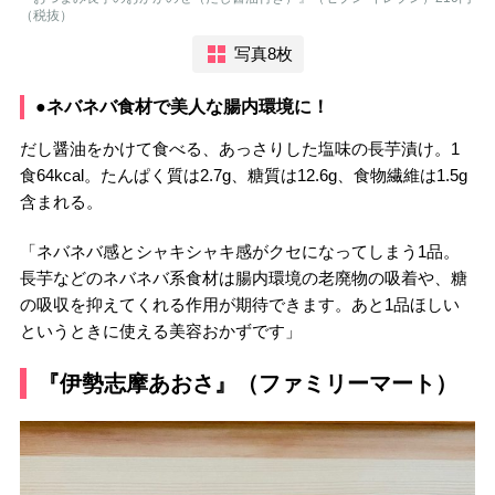
（税抜）
写真8枚
●ネバネバ食材で美人な腸内環境に！
だし醤油をかけて食べる、あっさりした塩味の長芋漬け。1
食64kcal。たんぱく質は2.7g、糖質は12.6g、食物繊維は1.5g
含まれる。
「ネバネバ感とシャキシャキ感がクセになってしまう1品。
長芋などのネバネバ系食材は腸内環境の老廃物の吸着や、糖
の吸収を抑えてくれる作用が期待できます。あと1品ほしい
というときに使える美容おかずです」
『伊勢志摩あおさ』（ファミリーマート）