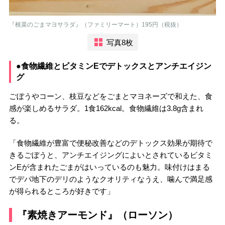
『根菜のごまマヨサラダ』（ファミリーマート）195円（税抜）
写真8枚
●食物繊維とビタミンEでデトックスとアンチエイジン
グ
ごぼうやコーン、枝豆などをごまとマヨネーズで和えた、食
感が楽しめるサラダ。1食162kcal。食物繊維は3.8g含まれ
る。
「食物繊維が豊富で便秘改善などのデトックス効果が期待で
きるごぼうと、アンチエイジングによいとされているビタミ
ンEが含まれたごまがはいっているのも魅力。味付けはまる
でデパ地下のデリのようなクオリティなうえ、噛んで満足感
が得られるところが好きです」
『素焼きアーモンド』（ローソン）