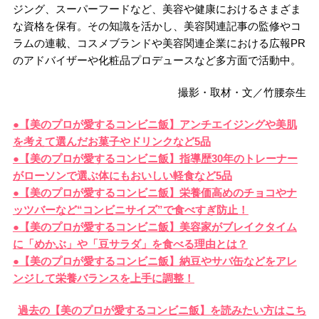
ジング、スーパーフードなど、美容や健康におけるさまざま
な資格を保有。その知識を活かし、美容関連記事の監修やコ
ラムの連載、コスメブランドや美容関連企業における広報PR
のアドバイザーや化粧品プロデュースなど多方面で活動中。
撮影・取材・文／竹腰奈生
●【美のプロが愛するコンビニ飯】アンチエイジングや美肌
を考えて選んだお菓子やドリンクなど5品
●【美のプロが愛するコンビニ飯】指導歴30年のトレーナー
がローソンで選ぶ体にもおいしい軽食など5品
●【美のプロが愛するコンビニ飯】栄養価高めのチョコやナ
ッツバーなど“コンビニサイズ”で食べすぎ防止！
●【美のプロが愛するコンビニ飯】美容家がブレイクタイム
に「めかぶ」や「豆サラダ」を食べる理由とは？
●【美のプロが愛するコンビニ飯】納豆やサバ缶などをアレ
ンジして栄養バランスを上手に調整！
過去の【美のプロが愛するコンビニ飯】を読みたい方はこち