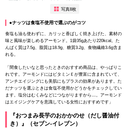
写真8枚
●ナッツは食塩不使用で選ぶのがコツ
食塩も油も使わずに、カリッと香ばしく焼き上げた、素材の
味と風味が楽しめるアーモンド。1袋35gあたり220kcal。た
んぱく質は7.5g、脂質は18.9g、糖質3.2g、食物繊維3.6g含ま
れる。
「間食したいなと思ったときのおすすめ商品は、やっぱりこ
れです。アーモンドにはビタミンＥが豊富に含まれていて、
アンチエイジングにも美肌にもプラスの効果があります。た
だナッツを選ぶときは食塩不使用かどうかをチェックしてい
ます。塩分はむくみなどにつながりますから…。アーモンド
はエイジングケアを意識している女性におすすめです」
『おつまみ長芋のおかかのせ（だし醤油付
き）』（セブン-イレブン）