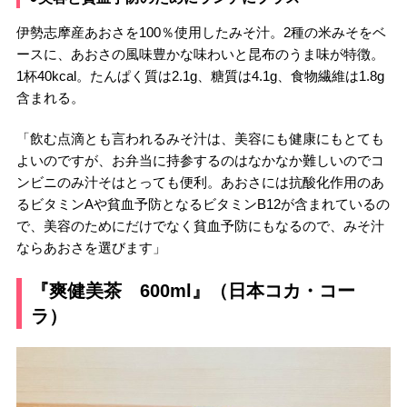
伊勢志摩産あおさを100％使用したみそ汁。2種の米みそをベ
ースに、あおさの風味豊かな味わいと昆布のうま味が特徴。
1杯40kcal。たんぱく質は2.1g、糖質は4.1g、食物繊維は1.8g
含まれる。
「飲む点滴とも言われるみそ汁は、美容にも健康にもとても
よいのですが、お弁当に持参するのはなかなか難しいのでコ
ンビニのみ汁そはとっても便利。あおさには抗酸化作用のあ
るビタミンAや貧血予防となるビタミンB12が含まれているの
で、美容のためにだけでなく貧血予防にもなるので、みそ汁
ならあおさを選びます」
『爽健美茶 600ml』（日本コカ・コー
ラ）