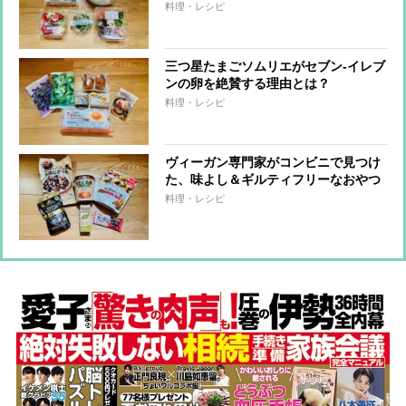
料理・レシピ
三つ星たまごソムリエがセブン-イレブ
ンの卵を絶賛する理由とは？
料理・レシピ
ヴィーガン専門家がコンビニで見つけ
た、味よし＆ギルティフリーなおやつ
6品
料理・レシピ