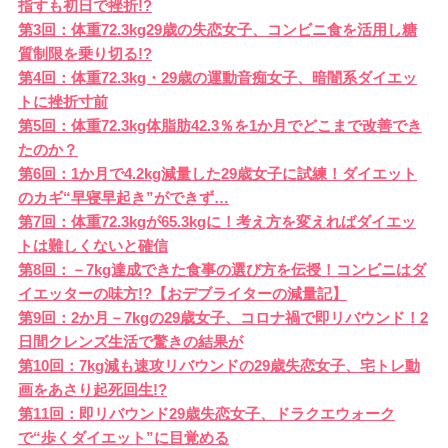
指すも初日で挫折!?
第3回：体重72.3kg29歳の失恋女子、コンビニ食を活用し糖
質制限を乗り切る!?
第4回：体重72.3kg・29歳の運動音痴女子、暗闇系ダイエッ
トに挫折寸前
第5回：体重72.3kg体脂肪42.3％を1か月でどこまで改善でき
たのか？
第6回：1か月で4.2kg減量した29歳女子に試練！ダイエット
のカギ“早寝早起き”ができず…
第7回：体重72.3kgが65.3kgに！考え方を変えればダイエッ
トは難しくないと確信
第8回：－7kg達成できた食事の選び方を伝授！コンビニはダ
イエッターの味方!?【おデブライターの減量記】
第9回：2か月－7kgの29歳女子、コロナ禍で即リバウンド！2
日間クレンズ生活で驚きの結果が
第10回：7kg減も速攻リバウンドの29歳失恋女子、宅トレ動
画をあさり起死回生!?
第11回：即リバウンド29歳失恋女子、ドラクエウォーク
で“歩くダイエット”に目覚める