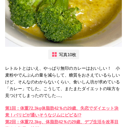
写真10枚
レトルトとはいえ、やっぱり無印のカレーはおいしい！ 小
麦粉やでんぷんの量を減らして、糖質をおさえているらしい
けど、そんなのわからないくらい、食いしん坊が求めている
「カレー」でした。こうして、またまたダイエットの味方を
見つけてしまったのでした…。
第1回：体重72.3kg体脂肪42％の29歳、失恋でダイエット決
意！パリピが通いそうなジムにビビる!?
第2回：体重72.3kg、体脂肪42％の29歳、デブ生活を改革目