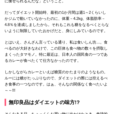
に痩せられるんだな」ということ。
だってダイエット開始時、最初の1か月間は週1～2くらいし
かジムで動いていなかったのに、体重－4.2kg、体脂肪率－
4.8％を達成しましたから。それもこれも糖をなるべくとらな
いように制限していたおかげだと、身にしみているのです。
とはいえ、さんざん言っている通り、私は食いしん坊…。食
べるのが大好きなわけで、この巨体も食べ物の数々を摂取し
まくったタマモノ。特に最近は、日本人の国民食の一つであ
るカレーが食べたくて仕方なかったのです。
しかしながらカレーといえば糖質のかたまりのようなもの。
ルーには糖がたっぷりなので、ダイエットの際には控えるべ
き食事の一つなのです。はぁ、そんなの関係なく食べたいよ
～～!!!
無印良品はダイエットの味方!?
そんなある日、ちょっくらお買い物に出かけたとき、奇跡的