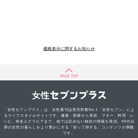
価格表示に関するお知らせ
PAGE TOP
「女性セブンプラス」は、女性週刊誌実売部数No.1「女性セブン」によ
るライフスタイルサイトです。健康・医療から美容、マネー、料理・レ
シピ、有名人グラビアまで、他では読めない独自の情報を発信。40代以
降の女性の暮らしをより豊かにする「知って得する」コンテンツが満載
です。