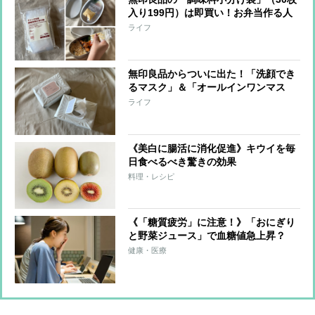
入り199円）は即買い！お弁当作る人
はみんな買ってほしい【本日のお気に
ライフ
入り】
無印良品からついに出た！「洗顔でき
るマスク」＆「オールインワンマス
ク」で朝も夜もズボラ確定【本日のお
ライフ
気に入り】
《美白に腸活に消化促進》キウイを毎
日食べるべき驚きの効果
料理・レシピ
《「糖質疲労」に注意！》「おにぎり
と野菜ジュース」で血糖値急上昇？
「低GI食品のそばならOK」は誤解だ
健康・医療
った