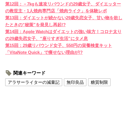
第12回：－7kgも速攻リバウンドの29歳女子、ダイエッター
の救世主・1人焼肉専門店「焼肉ライク」を体験レポ
第13回：ダイエットが続かない29歳失恋女子、甘い物を欲し
たときの“秘策”を発見し再起!?
第14回：Apple Watchはダイエットの強い味方！コロナ太り
の29歳失恋女子、“座りすぎ生活”にタメ息
第15回：29歳リバウンド女子、550円の栄養検査キット
「VitaNote Quick」で痩せない理由が!?
関連キーワード
アラサーライターの減量記
無印良品
糖質制限