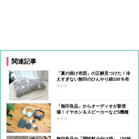
関連記事
「夏の掛け布団」の正解見つけた！冷
えすぎない無印のひんやり綿100％布
団【本日のお気に入り】
ライフ
「無印良品」からオーディオが新登
場！イヤホン＆スピーカーなど5機種
をひと足先に体験
ライフ
無印良品の「調味料小分け袋」（30枚