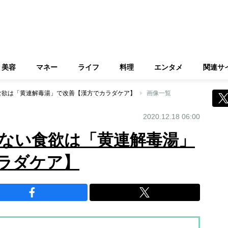
美容
マネー
ライフ
料理
エンタメ
関連サ
食欲は「黄連解毒湯」で改善【漢方でカラダケア】
画像一覧
2020.12.18 06:00
ない食欲は「黄連解毒湯」
ラダケア】