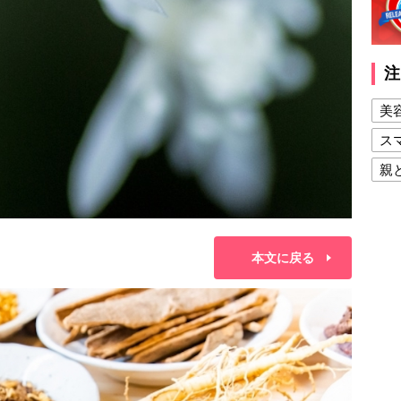
注
美
ス
親
健
美
本文に戻る
夫