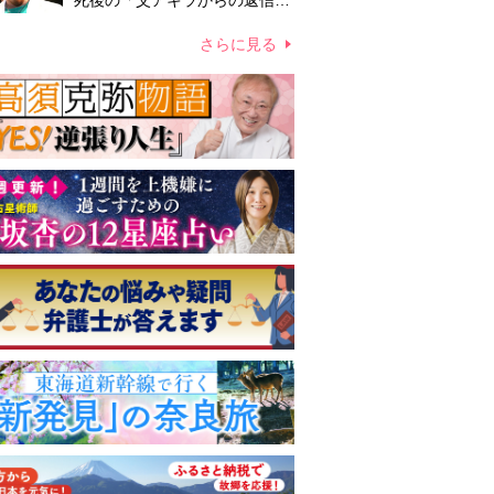
死後の「父アキラからの返信」
布施辰徳が涙で明かす「順番が
違う」
さらに見る