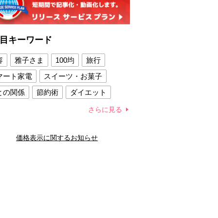
目キーワード
容
雅子さま
100均
旅行
マート家電
スイーツ・お菓子
との関係
節約術
ダイエット
康法
新製品
さらに見る
容賢者のダイエットグッズ
価格表示に関するお知らせ
との関係
新津春子
どか食い