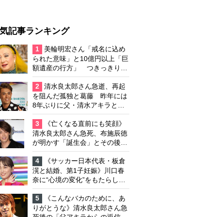
気記事ランキング
1
美輪明宏さん「戒名に込め
られた意味」と10億円以上「巨
額遺産の行方」 つきっきりで
私生活をサポートしていた元俳
優が相続か
2
清水良太郎さん急逝、再起
を阻んだ孤独と葛藤 昨年には
8年ぶりに父・清水アキラと共
演、本格的な活動再開に向かっ
ていたが…周囲が懸念していた
3
《亡くなる直前にも笑顔》
「不安定なところ」
清水良太郎さん急死、布施辰徳
が明かす「誕生会」とその後の
メッセージ
4
《サッカー日本代表・板倉
滉と結婚、第1子妊娠》川口春
奈に“心境の変化”をもたらした
主演映画『ママせか』 身を削
って「がんに蝕まれる母」を演
5
《こんなバカのために、あ
じた壮絶な撮影現場
りがとうな》清水良太郎さん急