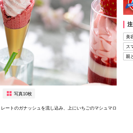
注
美
ス
親
健
美
夫
写真10枚
コレートのガナッシュを流し込み、上にいちごのマシュマロ