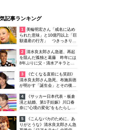
気記事ランキング
1
美輪明宏さん「戒名に込め
られた意味」と10億円以上「巨
額遺産の行方」 つきっきりで
私生活をサポートしていた元俳
優が相続か
2
清水良太郎さん急逝、再起
を阻んだ孤独と葛藤 昨年には
8年ぶりに父・清水アキラと共
演、本格的な活動再開に向かっ
ていたが…周囲が懸念していた
3
《亡くなる直前にも笑顔》
「不安定なところ」
清水良太郎さん急死、布施辰徳
が明かす「誕生会」とその後の
メッセージ
4
《サッカー日本代表・板倉
滉と結婚、第1子妊娠》川口春
奈に“心境の変化”をもたらした
主演映画『ママせか』 身を削
って「がんに蝕まれる母」を演
5
《こんなバカのために、あ
じた壮絶な撮影現場
りがとうな》清水良太郎さん急