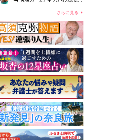
死後の「父アキラからの返信」
布施辰徳が涙で明かす「順番が
違う」
さらに見る