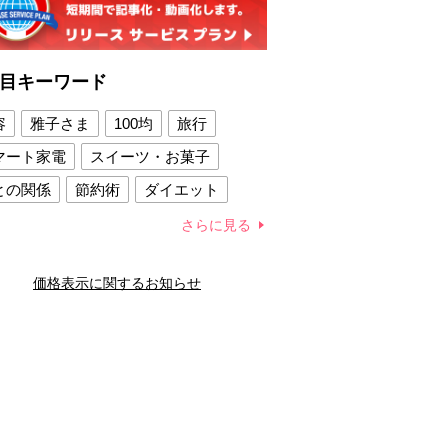
目キーワード
容
雅子さま
100均
旅行
マート家電
スイーツ・お菓子
との関係
節約術
ダイエット
康法
新製品
さらに見る
容賢者のダイエットグッズ
価格表示に関するお知らせ
との関係
新津春子
どか食い