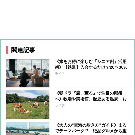
関連記事
《旅をお得に楽しむ「シニア割」活用
術》【鉄道】入会するだけで20〜30%
オフ、【飛行機】当日の空席利用で
ライフ
50〜60%割引、【ホテル】50%オフや
無料アップグレードも
《朝ドラ『風、薫る』で注目の那須
へ》牧場や美術館、歴史ある温泉…お
すすめの「大人のお散歩」スポット
ライフ
《大人の”空港の歩き方”ガイド》まる
でテーマパーク!? 絶品グルメから癒