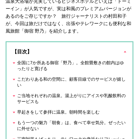
温泉大浴場が充実しているビジネスホテルといえば「ドーミ
ーイン」が人気ですが、実は和風のプレミアムバージョンが
あるのをご存じですか？ 旅行ジャーナリストの村田和子
が、今回は旅だけではなく、出張やテレワークにも便利な和
風旅館「御宿 野乃」を紹介します。
【目次】
全国に7か所ある御宿「野乃」。全館畳敷きの館内はゆ
ったりと寛げる
こだわりある和の空間に、顧客目線でのサービスが嬉し
い
ご当地それぞれの温泉。湯上がりにアイスや乳酸飲料の
サービスも
早起きをして参拝に温泉。朝時間を楽しむ
もう一つの魅力「朝食」は、食べて幸せ気分。ぜったい
に外せない
三密対策もばっちり。テレワークや身近なリフレッシュ