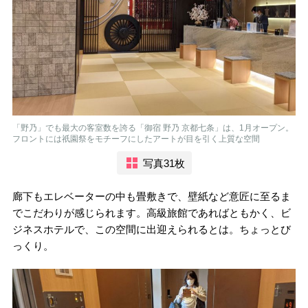
「野乃」でも最大の客室数を誇る「御宿 野乃 京都七条」は、1月オープン。
フロントには祇園祭をモチーフにしたアートが目を引く上質な空間
写真31枚
廊下もエレベーターの中も畳敷きで、壁紙など意匠に至るま
でこだわりが感じられます。高級旅館であればともかく、ビ
ジネスホテルで、この空間に出迎えられるとは。ちょっとび
っくり。