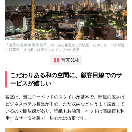
「凌雲の湯 御宿 野乃 浅草」の、ある客室からの眺望。花やしき、中央付近
に浅草寺、その奥には東京スカイツリーの絶景
写真31枚
こだわりある和の空間に、顧客目線でのサ
ービスが嬉しい
客室は、畳にローベッドのスタイルが基本で、部屋の広さは
ビジネスホテル相当が中心。ただ収納などをうまく設置して
いるので開放感があり、壁紙もお洒落。ベッドは高級宿も利
用するサータ社製で、居心地は抜群です。