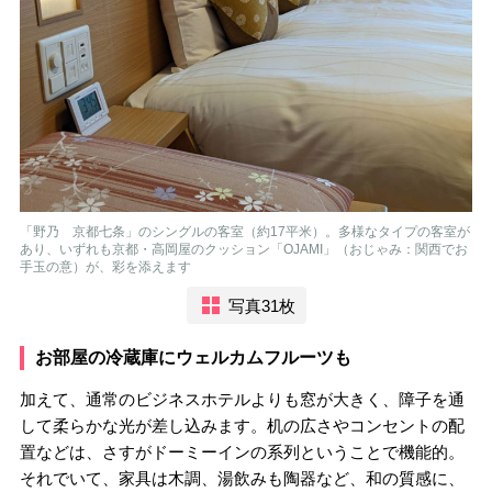
「野乃 京都七条」のシングルの客室（約17平米）。多様なタイプの客室が
あり、いずれも京都・高岡屋のクッション「OJAMI」（おじゃみ：関西でお
手玉の意）が、彩を添えます
写真31枚
お部屋の冷蔵庫にウェルカムフルーツも
加えて、通常のビジネスホテルよりも窓が大きく、障子を通
して柔らかな光が差し込みます。机の広さやコンセントの配
置などは、さすがドーミーインの系列ということで機能的。
それでいて、家具は木調、湯飲みも陶器など、和の質感に、