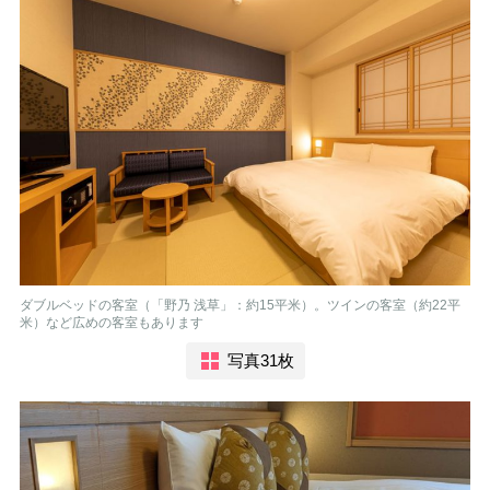
ダブルベッドの客室（「野乃 浅草」：約15平米）。ツインの客室（約22平
米）など広めの客室もあります
写真31枚