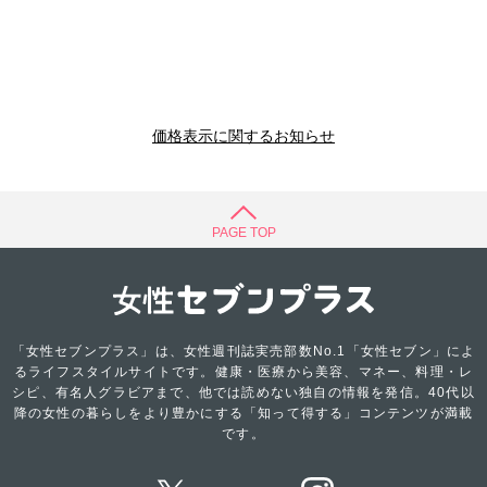
価格表示に関するお知らせ
PAGE TOP
「女性セブンプラス」は、女性週刊誌実売部数No.1「女性セブン」によ
るライフスタイルサイトです。健康・医療から美容、マネー、料理・レ
シピ、有名人グラビアまで、他では読めない独自の情報を発信。40代以
降の女性の暮らしをより豊かにする「知って得する」コンテンツが満載
です。