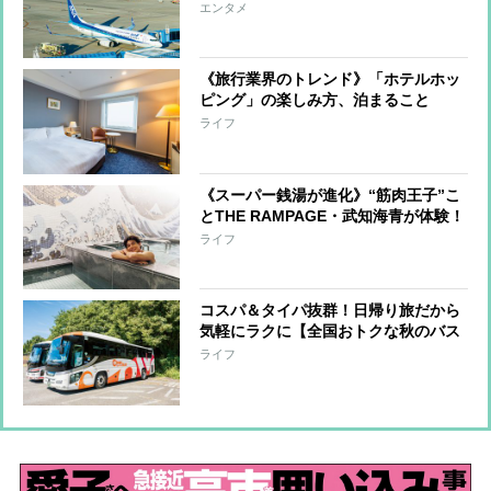
しの温泉、極上スイーツ、お土産、江
エンタメ
戸文化まで
《旅行業界のトレンド》「ホテルホッ
ピング」の楽しみ方、泊まること
を“体験”として捉え、1泊目と2泊目で
ライフ
違うホテルを利用 ユニークな体験が
できるホテル3軒を紹介
《スーパー銭湯が進化》“筋肉王子”こ
とTHE RAMPAGE・武知海青が体験！
「絶景＆美食」「都会のオアシス」な
ライフ
どプロ厳選の施設を紹介
コスパ＆タイパ抜群！日帰り旅だから
気軽にラクに【全国おトクな秋のバス
ツアー】を一挙紹介！グルメ・紅葉・
ライフ
温泉・開運スポットなど