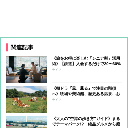
関連記事
《旅をお得に楽しむ「シニア割」活用
術》【鉄道】入会するだけで20〜30%
オフ、【飛行機】当日の空席利用で
ライフ
50〜60%割引、【ホテル】50%オフや
無料アップグレードも
《朝ドラ『風、薫る』で注目の那須
へ》牧場や美術館、歴史ある温泉…お
すすめの「大人のお散歩」スポット
ライフ
《大人の”空港の歩き方”ガイド》まる
でテーマパーク!? 絶品グルメから癒