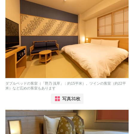
ダブルベッドの客室（「野乃 浅草」：約15平米）。ツインの客室（約22平
米）など広めの客室もあります
写真31枚