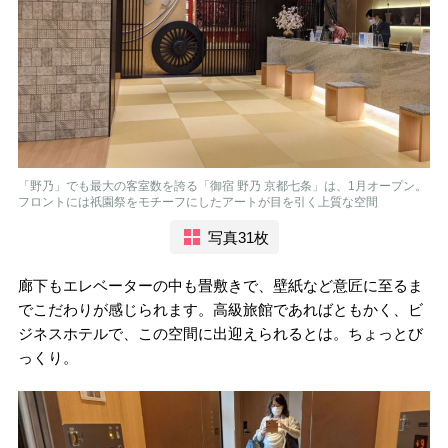
「野乃」でも最大の客室数を誇る「御宿 野乃 京都七条」は、1月オープン。
フロントには祇園祭をモチーフにしたアートが目を引く上質な空間
写真31枚
廊下もエレベーターの中も畳敷きで、壁紙など意匠に至るま
でこだわりが感じられます。高級旅館であればともかく、ビ
ジネスホテルで、この空間に出迎えられるとは。ちょっとび
っくり。