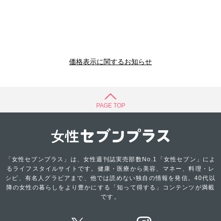
価格表示に関するお知らせ
PAGE TOP
「女性セブンプラス」は、女性週刊誌実売部数No.1「女性セブン」によ
るライフスタイルサイトです。健康・医療から美容、マネー、料理・レ
シピ、有名人グラビアまで、他では読めない独自の情報を発信。40代以
降の女性の暮らしをより豊かにする「知って得する」コンテンツが満載
です。