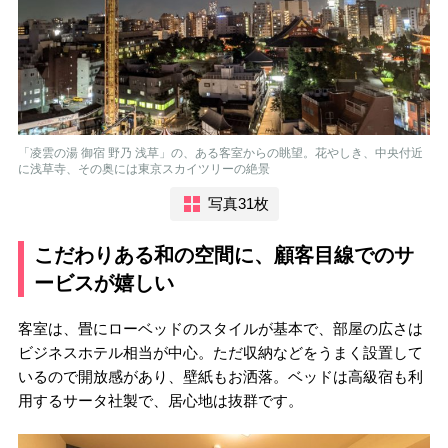
「凌雲の湯 御宿 野乃 浅草」の、ある客室からの眺望。花やしき、中央付近
に浅草寺、その奥には東京スカイツリーの絶景
写真31枚
こだわりある和の空間に、顧客目線でのサ
ービスが嬉しい
客室は、畳にローベッドのスタイルが基本で、部屋の広さは
ビジネスホテル相当が中心。ただ収納などをうまく設置して
いるので開放感があり、壁紙もお洒落。ベッドは高級宿も利
用するサータ社製で、居心地は抜群です。