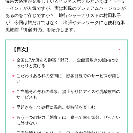
温泉大浴場が充実しているビジネスホテルといえば「ドーミ
ーイン」が人気ですが、実は和風のプレミアムバージョンが
あるのをご存じですか？ 旅行ジャーナリストの村田和子
が、今回は旅だけではなく、出張やテレワークにも便利な和
風旅館「御宿 野乃」を紹介します。
【目次】
全国に7か所ある御宿「野乃」。全館畳敷きの館内はゆ
ったりと寛げる
こだわりある和の空間に、顧客目線でのサービスが嬉し
い
ご当地それぞれの温泉。湯上がりにアイスや乳酸飲料の
サービスも
早起きをして参拝に温泉。朝時間を楽しむ
もう一つの魅力「朝食」は、食べて幸せ気分。ぜったい
に外せない
三密対策もばっちり。テレワークや身近なリフレッシュ