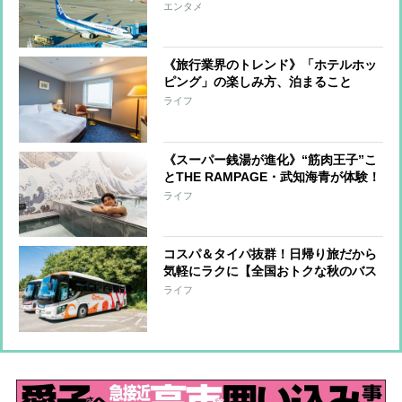
しの温泉、極上スイーツ、お土産、江
エンタメ
戸文化まで
《旅行業界のトレンド》「ホテルホッ
ピング」の楽しみ方、泊まること
を“体験”として捉え、1泊目と2泊目で
ライフ
違うホテルを利用 ユニークな体験が
できるホテル3軒を紹介
《スーパー銭湯が進化》“筋肉王子”こ
とTHE RAMPAGE・武知海青が体験！
「絶景＆美食」「都会のオアシス」な
ライフ
どプロ厳選の施設を紹介
コスパ＆タイパ抜群！日帰り旅だから
気軽にラクに【全国おトクな秋のバス
ツアー】を一挙紹介！グルメ・紅葉・
ライフ
温泉・開運スポットなど