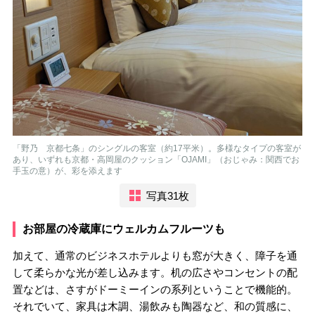
「野乃 京都七条」のシングルの客室（約17平米）。多様なタイプの客室が
あり、いずれも京都・高岡屋のクッション「OJAMI」（おじゃみ：関西でお
手玉の意）が、彩を添えます
写真31枚
お部屋の冷蔵庫にウェルカムフルーツも
加えて、通常のビジネスホテルよりも窓が大きく、障子を通
して柔らかな光が差し込みます。机の広さやコンセントの配
置などは、さすがドーミーインの系列ということで機能的。
それでいて、家具は木調、湯飲みも陶器など、和の質感に、