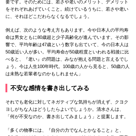
要です。そのためには、若さや老いのメリット、デメリット
をそれぞれあげていくこと。続けているうちに、若さや老い
に、それほどこだわらなくなるでしょう。
例えば、次のような考え方もあります。今や日本人の平均寿
命は男女ともに80歳超と少子高齢化が進んでいます。その影
響で、平均年齢は47歳という数字も出ていて、今の日本人は
50歳近い人が多い。平均寿命が50歳程度といわれる戦後に比
べると、『老い』の問題は、みなが抱える問題と言えるでし
ょう。今は人生100年時代。100歳の人から見ると、50歳の人
は未熟な若輩者なのかもしれません」
不安な感情を書き出してみる
それでも老化に対してネガティブな気持ちが消えず、クヨク
ヨしがちな人はどうしたらよいでしょうか。清水さんは、
「何が不安なのか、書き出してみましょう」と提案します。
「多くの物事には、『自分の力でなんとかなること』と、