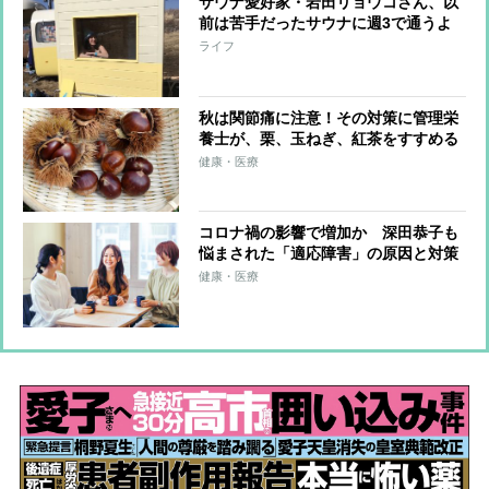
サウナ愛好家・岩田リョウコさん、以
前は苦手だったサウナに週3で通うよ
うになったワケ
ライフ
秋は関節痛に注意！その対策に管理栄
養士が、栗、玉ねぎ、紅茶をすすめる
理由
健康・医療
コロナ禍の影響で増加か 深田恭子も
悩まされた「適応障害」の原因と対策
健康・医療