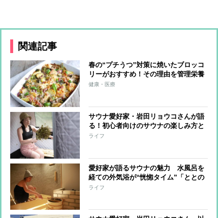
関連記事
春の“プチうつ”対策に焼いたブロッコ
リーがおすすめ！その理由を管理栄養
士が解説
健康・医療
サウナ愛好家・岩田リョウコさんが語
る！初心者向けのサウナの楽しみ方と
は？
ライフ
愛好家が語るサウナの魅力 水風呂を
経ての外気浴が“恍惚タイム”「ととの
う」
ライフ