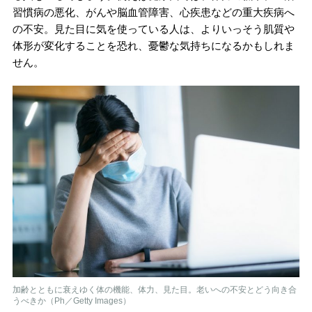
習慣病の悪化、がんや脳血管障害、心疾患などの重大疾病へ
の不安。見た目に気を使っている人は、よりいっそう肌質や
体形が変化することを恐れ、憂鬱な気持ちになるかもしれま
せん。
加齢とともに衰えゆく体の機能、体力、見た目。老いへの不安とどう向き合
うべきか（Ph／Getty Images）