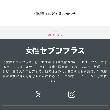
価格表示に関するお知らせ
PAGE TOP
「女性セブンプラス」は、女性週刊誌実売部数No.1「女性セブン」によ
るライフスタイルサイトです。健康・医療から美容、マネー、料理・レ
シピ、有名人グラビアまで、他では読めない独自の情報を発信。40代以
降の女性の暮らしをより豊かにする「知って得する」コンテンツが満載
です。