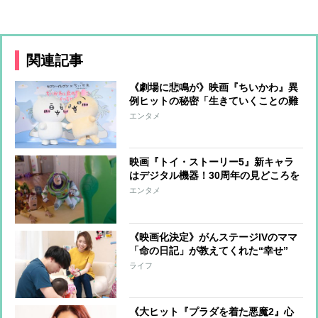
関連記事
《劇場に悲鳴が》映画『ちいかわ』異
例ヒットの秘密「生きていくことの難
しさ突きつける」識者が解説
エンタメ
映画『トイ・ストーリー5』新キャラ
はデジタル機器！30周年の見どころを
識者が解説
エンタメ
《映画化決定》がんステージIVのママ
「命の日記」が教えてくれた“幸せ”
「なんでもない、ありきたりな普通の
ライフ
日々こそ、かけがえのない時間」
《大ヒット『プラダを着た悪魔2』心