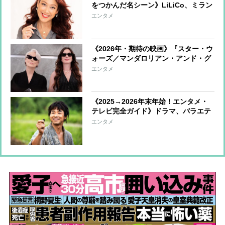
をつかんだ名シーン》LiLiCo、ミラン
ダがロールモデル「働く女性のリアル
エンタメ
な覚悟が行間に描かれている」
《2026年・期待の映画》『スター・ウ
ォーズ／マンダロリアン・アンド・グ
ローグー』ほか、『ウィキッド』『プ
エンタメ
ラダを着た悪魔』などヒット作の続編
に注目
《2025→2026年末年始！エンタメ・
テレビ完全ガイド》ドラマ、バラエテ
ィー、音楽、スポーツ、映画のおすす
エンタメ
め番組を一挙紹介