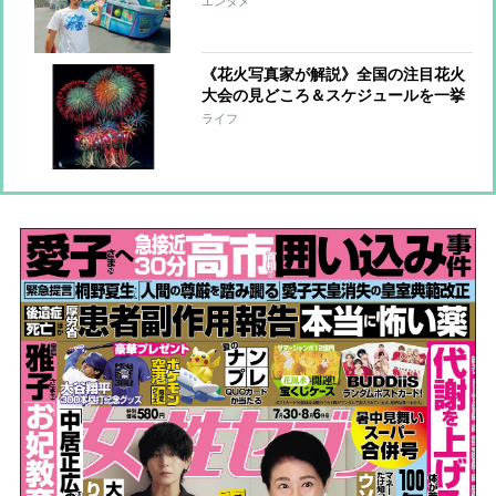
エンタメ
Mrs.GREEN APPLEとのコラボや待望
のミュージカルショーが開幕
《花火写真家が解説》全国の注目花火
大会の見どころ＆スケジュールを一挙
紹介！「打ち上げ数約4万発の日本最
ライフ
大規模大会」「25分間に2万発あがる
大会」他