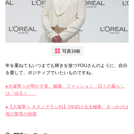
写真16枚
年を重ねてもいつまでも輝きを放つYOUさんのように、自分
を愛して、ポジティブでいたいものですね。
●大塚寧々が明かす美、健康、ファッション 日々の暮らし
は「ゆるく」
●【大塚寧々 ネネノクラシ#1】5年続ける太極拳、きっかけは
母の驚異の快復