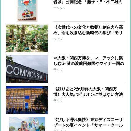
岩城』公開記念 「藤子・F・不二雄ミ
ュージアム」で原作まんがの世界に触
エンタメ
れられる原画展が開催！オリジナルグ
ッズも販売
《次世代への文化と教養》創造力を高
め、命を吹き込む新時代の学び「モリ
キャラ×LABO」潜入レポート
ライフ
≪大阪・関西万博を、マニアックに楽
しむ≫ 謎の渡航困難国やマイナー国の
文化や産業に触れられ「キーホルダ
ライフ
ー」やお土産もゲット
《残りあと2か月弱の大阪・関西万
博》大人気パビリオンに並ばない方法
と残暑の中で快適に楽しむ4つのコ
ライフ
ツ！
《びしょ濡れ爽快》東京ディズニーリ
ゾートの夏イベント「サマー・クール
オフ」を時任勇気がナビゲート！