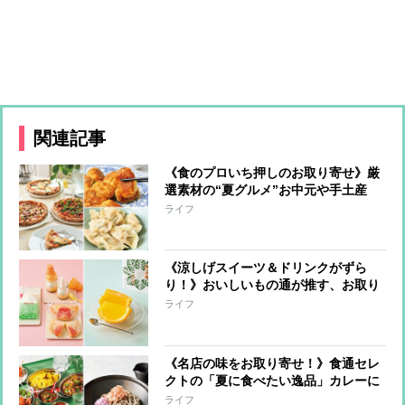
関連記事
《食のプロいち押しのお取り寄せ》厳
選素材の“夏グルメ”お中元や手土産
に！
ライフ
《涼しげスイーツ＆ドリンクがずら
り！》おいしいもの通が推す、お取り
寄せ可能な逸品
ライフ
《名店の味をお取り寄せ！》食通セレ
クトの「夏に食べたい逸品」カレーに
鰻など6品を厳選
ライフ