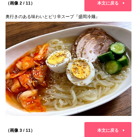
（画像 2 / 11）
本文に戻る
奥行きのある味わいとピリ辛スープ『盛岡冷麺』
（画像 3 / 11）
本文に戻る