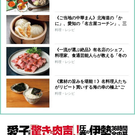
《ご当地の中華まん》北海道の「か
に」、愛知の「名古屋コーチン」、三
重の「松阪牛」など王道から変わり種
料理・レシピ
まで極上の逸品
《一流が選ぶ絶品》有名店のシェフ、
料理家、食通芸能人らが教える「冬の
お取り寄せ」
料理・レシピ
《素材の旨みを堪能！》名料理人たち
がリピート買いする海の幸の極上“ご
飯のお供”6品
料理・レシピ