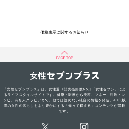
価格表示に関するお知らせ
PAGE TOP
「女性セブンプラス」は、女性週刊誌実売部数No.1「女性セブン」によ
るライフスタイルサイトです。健康・医療から美容、マネー、料理・レ
シピ、有名人グラビアまで、他では読めない独自の情報を発信。40代以
降の女性の暮らしをより豊かにする「知って得する」コンテンツが満載
です。