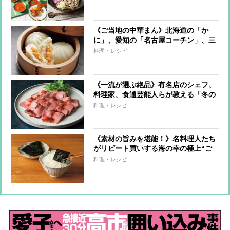
《ご当地の中華まん》北海道の「か
に」、愛知の「名古屋コーチン」、三
重の「松阪牛」など王道から変わり種
料理・レシピ
まで極上の逸品
《一流が選ぶ絶品》有名店のシェフ、
料理家、食通芸能人らが教える「冬の
お取り寄せ」
料理・レシピ
《素材の旨みを堪能！》名料理人たち
がリピート買いする海の幸の極上“ご
飯のお供”6品
料理・レシピ