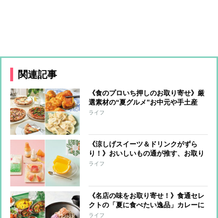
関連記事
《食のプロいち押しのお取り寄せ》厳
選素材の“夏グルメ”お中元や手土産
に！
ライフ
《涼しげスイーツ＆ドリンクがずら
り！》おいしいもの通が推す、お取り
寄せ可能な逸品
ライフ
《名店の味をお取り寄せ！》食通セレ
クトの「夏に食べたい逸品」カレーに
鰻など6品を厳選
ライフ