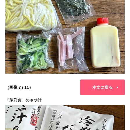
（画像 7 / 11）
本文に戻る
「茅乃舎」の冷や汁