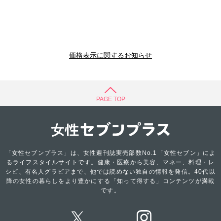
価格表示に関するお知らせ
PAGE TOP
「女性セブンプラス」は、女性週刊誌実売部数No.1「女性セブン」によ
るライフスタイルサイトです。健康・医療から美容、マネー、料理・レ
シピ、有名人グラビアまで、他では読めない独自の情報を発信。40代以
降の女性の暮らしをより豊かにする「知って得する」コンテンツが満載
です。