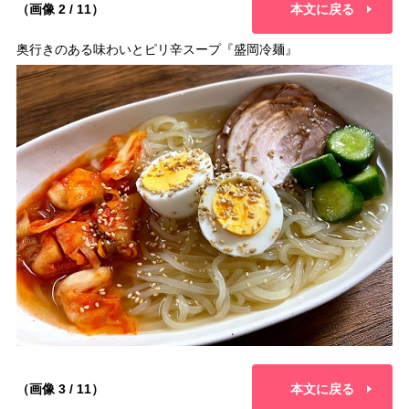
（画像 2 / 11）
本文に戻る
奥行きのある味わいとピリ辛スープ『盛岡冷麺』
（画像 3 / 11）
本文に戻る