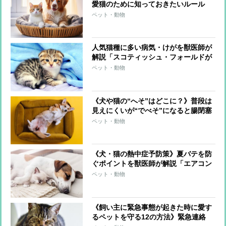
愛猫のために知っておきたいルール
ペット・動物
人気猫種に多い病気・けがを獣医師が
解説「スコティッシュ・フォールドが
悩まされる“遺伝病”」「アメリカン・
ペット・動物
ショートヘアーは慢性腎臓病や腎結石
に注意」
《犬や猫の“へそ”はどこに？》普段は
見えにくいが“でべそ”になると腸閉塞
などのリスクも
ペット・動物
《犬・猫の熱中症予防策》夏バテを防
ぐポイントを獣医師が解説「エアコン
は人間の適温＋1℃に設定」「室温を
ペット・動物
一定に保つ」
《飼い主に緊急事態が起きた時に愛す
るペットを守る12の方法》緊急連絡