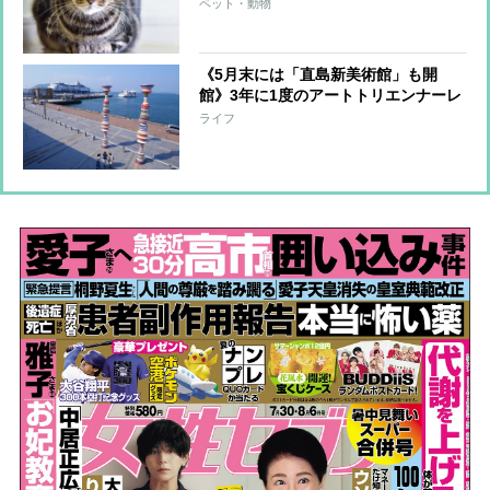
先、エンディングノート、ペット信
ペット・動物
託、遺言…大切な「わが子」のために
準備すべきこと
《5月末には「直島新美術館」も開
館》3年に1度のアートトリエンナーレ
「瀬戸内国際芸術祭」が開幕直前！見
ライフ
どころを旅行ジャーナリストが紹介