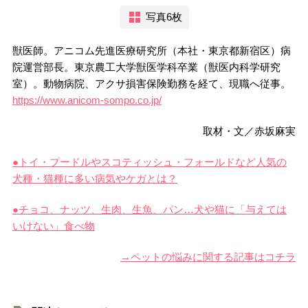
写真6枚
獣医師。アニコム先進医療研究所（本社・東京都新宿区）病
院運営部長。東京農工大学獣医学科卒業（獣医内科学研究
室）。動物病院、アクサ損害保険勤務を経て、現職へ従事。
https://www.anicom-sompo.co.jp/
取材・文／赤坂麻実
●トイ・プードルやスコティッシュ・フォールドなど人気の
犬種・猫種に多い病気やケガとは？
●チョコ、ナッツ、生肉、生魚、パン…犬や猫に「与えては
いけない」食べ物
→ペットの悩みに関する記事はコチラ