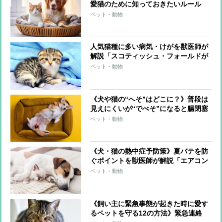
愛猫のために知っておきたいルール
ペット・動物
人気猫種に多い病気・けがを獣医師が
解説「スコティッシュ・フォールドが
悩まされる“遺伝病”」「アメリカン・
ペット・動物
ショートヘアーは慢性腎臓病や腎結石
に注意」
《犬や猫の“へそ”はどこに？》普段は
見えにくいが“でべそ”になると腸閉塞
などのリスクも
ペット・動物
《犬・猫の熱中症予防策》夏バテを防
ぐポイントを獣医師が解説「エアコン
は人間の適温＋1℃に設定」「室温を
ペット・動物
一定に保つ」
《飼い主に緊急事態が起きた時に愛す
るペットを守る12の方法》緊急連絡