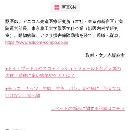
写真6枚
獣医師。アニコム先進医療研究所（本社・東京都新宿区）病
院運営部長。東京農工大学獣医学科卒業（獣医内科学研究
室）。動物病院、アクサ損害保険勤務を経て、現職へ従事。
https://www.anicom-sompo.co.jp/
取材・文／赤坂麻実
●トイ・プードルやスコティッシュ・フォールドなど人気の
犬種・猫種に多い病気やケガとは？
●チョコ、ナッツ、生肉、生魚、パン…犬や猫に「与えては
いけない」食べ物
→ペットの悩みに関する記事はコチラ