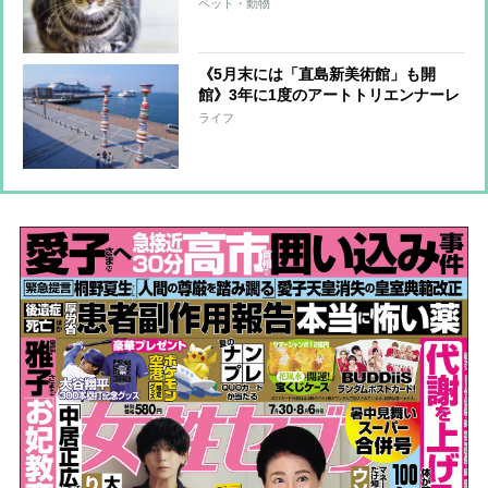
先、エンディングノート、ペット信
ペット・動物
託、遺言…大切な「わが子」のために
準備すべきこと
《5月末には「直島新美術館」も開
館》3年に1度のアートトリエンナーレ
「瀬戸内国際芸術祭」が開幕直前！見
ライフ
どころを旅行ジャーナリストが紹介