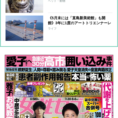
先、エンディングノート、ペット信
ペット・動物
託、遺言…大切な「わが子」のために
準備すべきこと
《5月末には「直島新美術館」も開
館》3年に1度のアートトリエンナーレ
「瀬戸内国際芸術祭」が開幕直前！見
ライフ
どころを旅行ジャーナリストが紹介