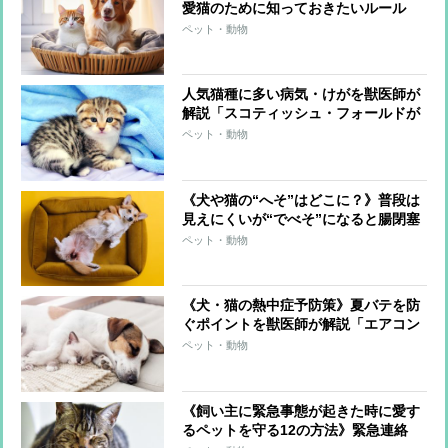
愛猫のために知っておきたいルール
ペット・動物
人気猫種に多い病気・けがを獣医師が
解説「スコティッシュ・フォールドが
悩まされる“遺伝病”」「アメリカン・
ペット・動物
ショートヘアーは慢性腎臓病や腎結石
に注意」
《犬や猫の“へそ”はどこに？》普段は
見えにくいが“でべそ”になると腸閉塞
などのリスクも
ペット・動物
《犬・猫の熱中症予防策》夏バテを防
ぐポイントを獣医師が解説「エアコン
は人間の適温＋1℃に設定」「室温を
ペット・動物
一定に保つ」
《飼い主に緊急事態が起きた時に愛す
るペットを守る12の方法》緊急連絡