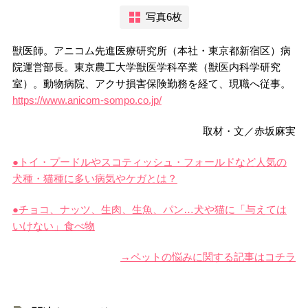
写真6枚
獣医師。アニコム先進医療研究所（本社・東京都新宿区）病
院運営部長。東京農工大学獣医学科卒業（獣医内科学研究
室）。動物病院、アクサ損害保険勤務を経て、現職へ従事。
https://www.anicom-sompo.co.jp/
取材・文／赤坂麻実
●トイ・プードルやスコティッシュ・フォールドなど人気の
犬種・猫種に多い病気やケガとは？
●チョコ、ナッツ、生肉、生魚、パン…犬や猫に「与えては
いけない」食べ物
→ペットの悩みに関する記事はコチラ