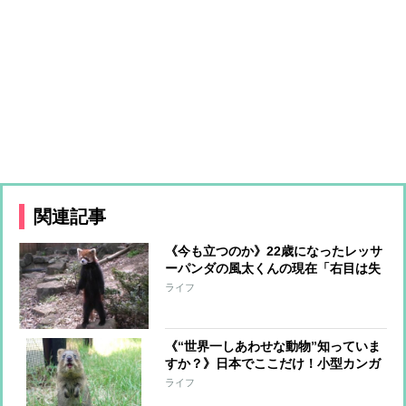
関連記事
《今も立つのか》22歳になったレッサ
ーパンダの風太くんの現在「右目は失
明」「繁殖を繰り返して」知られざる
ライフ
その歩み
《“世界一しあわせな動物”知っていま
すか？》日本でここだけ！小型カンガ
ルー「クオッカ」に会える埼玉県こど
ライフ
も動物自然公園は「夜」も楽しい