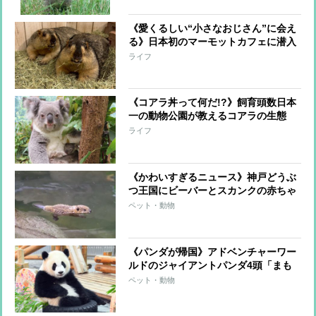
《愛くるしい“小さなおじさん”に会え
る》日本初のマーモットカフェに潜入
「ずんぐりむちむち姿がたまらない癒
ライフ
やし写真」実は最大級に大きな“リ
ス”というのも魅力
《コアラ丼って何だ!?》飼育頭数日本
一の動物公園が教えるコアラの生態
「実はすごく飛ぶ」「1日20時間寝
ライフ
る」可愛さ以上の“多様さ”
《かわいすぎるニュース》神戸どうぶ
つ王国にビーバーとスカンクの赤ちゃ
ん誕生！“モフモフすくすく”な貴重写
ペット・動物
真公開
《パンダが帰国》アドベンチャーワー
ルドのジャイアントパンダ4頭「まも
なく中国へ」飼育員が涙で綴った「贈
ペット・動物
る言葉」