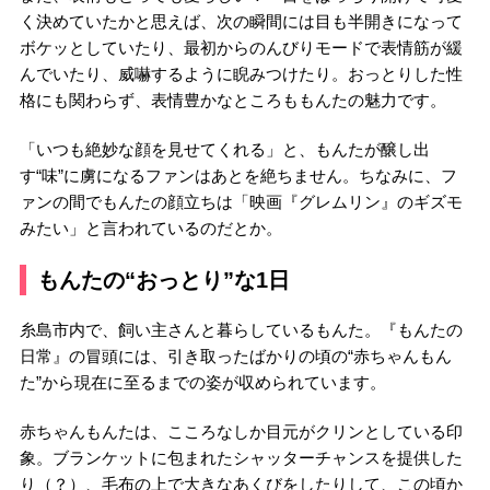
く決めていたかと思えば、次の瞬間には目も半開きになって
ボケッとしていたり、最初からのんびりモードで表情筋が緩
んでいたり、威嚇するように睨みつけたり。おっとりした性
格にも関わらず、表情豊かなところももんたの魅力です。
「いつも絶妙な顔を見せてくれる」と、もんたが醸し出
す“味”に虜になるファンはあとを絶ちません。ちなみに、フ
ァンの間でもんたの顔立ちは「映画『グレムリン』のギズモ
みたい」と言われているのだとか。
もんたの“おっとり”な1日
糸島市内で、飼い主さんと暮らしているもんた。『もんたの
日常』の冒頭には、引き取ったばかりの頃の“赤ちゃんもん
た”から現在に至るまでの姿が収められています。
赤ちゃんもんたは、こころなしか目元がクリンとしている印
象。ブランケットに包まれたシャッターチャンスを提供した
り（？）、毛布の上で大きなあくびをしたりして、この頃か