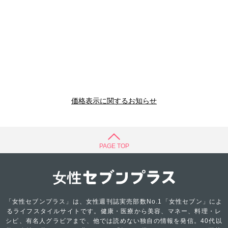
価格表示に関するお知らせ
PAGE TOP
「女性セブンプラス」は、女性週刊誌実売部数No.1「女性セブン」によ
るライフスタイルサイトです。健康・医療から美容、マネー、料理・レ
シピ、有名人グラビアまで、他では読めない独自の情報を発信。40代以