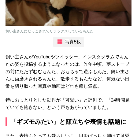
飼い主さんにだっこされてリラックスしているもんた
写真5枚
飼い主さんがYouTubeやツイッター、インスタグラムでもん
たの姿を投稿するようになったのは、昨年中頃。薪ストーブ
の前にたたずむむもんた、おもちゃで遊ぶもんた、飼い主さ
んに歯磨きされるもんた、散歩するもんたなど、何気ない日
常を切り取った写真や動画はどれも癒し満点。
特におっとりとした動作が「可愛い」と評判で、「24時間見
ていても飽きない」という声もあがっていました。
「ギズモみたい」と顔立ちや表情も話題に
また、表情もとっても愛らしい！ 目をぱっちり開けて可愛