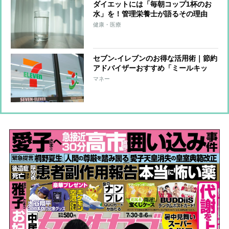
ダイエットには「毎朝コップ1杯のお
水」を！管理栄養士が語るその理由
健康・医療
セブン-イレブンのお得な活用術｜節約
アドバイザーおすすめ「ミールキッ
ト」も
マネー