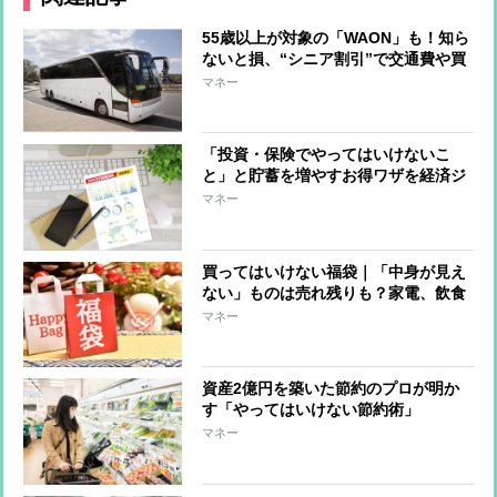
55歳以上が対象の「WAON」も！知ら
ないと損、“シニア割引”で交通費や買
い物がお得に
マネー
「投資・保険でやってはいけないこ
と」と貯蓄を増やすお得ワザを経済ジ
ャーナリストが指南
マネー
買ってはいけない福袋｜「中身が見え
ない」ものは売れ残りも？家電、飲食
系は元とれる可能性大
マネー
資産2億円を築いた節約のプロが明か
す「やってはいけない節約術」
マネー