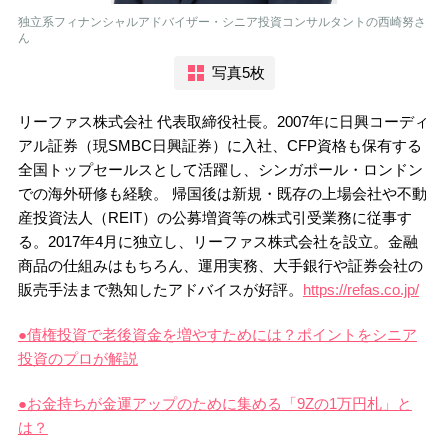
独立系フィナンシャルアドバイザー・シニア投資コンサルタントの西崎努さ
ん
写真5枚
リーファス株式会社 代表取締役社長。2007年に日興コーディ
アル証券（現SMBC日興証券）に入社、CFP資格も保有する
全国トップセールスとして活躍し、シンガポール・ロンドン
での海外研修も経験。 帰国後は新規・既存の上場会社や不動
産投資法人（REIT）の公募増資等の株式引受業務に従事す
る。2017年4月に独立し、リーファス株式会社を設立。金融
商品の仕組みはもちろん、運用実務、大手銀行や証券会社の
販売手法まで熟知したアドバイスが好評。
https://refas.co.jp/
●債権投資で老後資金を増やすためには？ポイントをシニア
投資のプロが解説
●お金持ちが金運アップのために集める「9Zの1万円札」と
は？