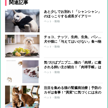
関連記事
あと少しでお別れ！「シャンシャン」
のほっこりする成長ダイアリー
ペット・動物
チョコ、ナッツ、生肉、生魚、パン…
犬や猫に「与えてはいけない」食べ物
ペット・動物
気づけばプニプニ…猫の「肉球」に癒
される飼い主が続出！「肉球手帳」は
人気アイテムに
ペット・動物
注目を集める猫の腎臓病治療｜予防の
カギは食事！”異変”に気づくには水の
飲み方に注目を
ペット・動物