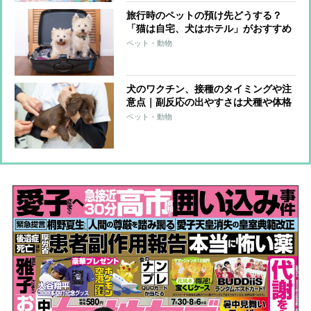
旅行時のペットの預け先どうする？
「猫は自宅、犬はホテル」がおすすめ
の理由
ペット・動物
犬のワクチン、接種のタイミングや注
意点｜副反応の出やすさは犬種や体格
と関係ある？
ペット・動物