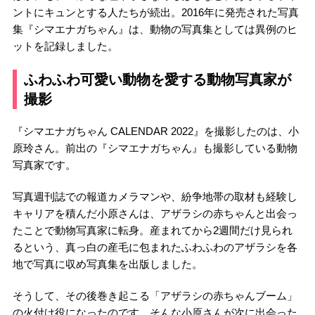
ントにキュンとする人たちが続出。2016年に発売された写真
集『シマエナガちゃん』は、動物の写真集としては異例のヒ
ットを記録しました。
ふわふわ可愛い動物を愛する動物写真家が
撮影
『シマエナガちゃん CALENDAR 2022』を撮影したのは、小
原玲さん。前出の『シマエナガちゃん』も撮影している動物
写真家です。
写真週刊誌での報道カメラマンや、紛争地帯の取材も経験し
キャリアを積んだ小原さんは、アザラシの赤ちゃんと出会っ
たことで動物写真家に転身。産まれてから2週間だけ見られ
るという、真っ白の産毛に包まれたふわふわのアザラシを各
地で写真に収め写真集を出版しました。
そうして、その後巻き起こる「アザラシの赤ちゃんブーム」
の火付け役になったのです。そんな小原さんが次に出会った