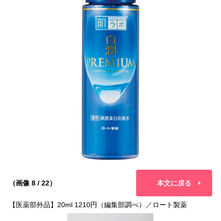
（画像 8 / 22）
本文に戻る
【医薬部外品】20ml 1210円（編集部調べ）／ロート製薬