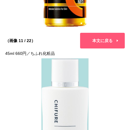
（画像 11 / 22）
本文に戻る
45ml 660円／ちふれ化粧品