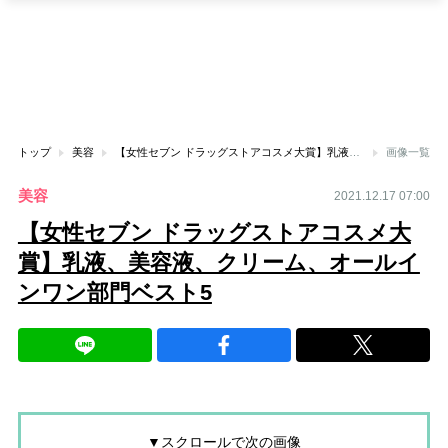
トップ
美容
【女性セブン ドラッグストアコスメ大賞】乳液、美容液、クリーム、オールインワン部門ベスト5
画像一覧
美容
2021.12.17 07:00
【女性セブン ドラッグストアコスメ大
賞】乳液、美容液、クリーム、オールイ
ンワン部門ベスト5
▼スクロールで次の画像