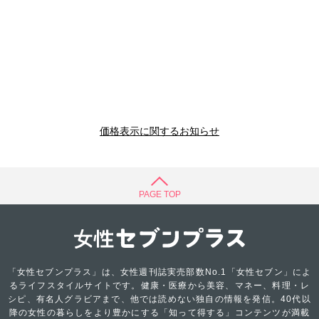
価格表示に関するお知らせ
PAGE TOP
「女性セブンプラス」は、女性週刊誌実売部数No.1「女性セブン」によ
るライフスタイルサイトです。健康・医療から美容、マネー、料理・レ
シピ、有名人グラビアまで、他では読めない独自の情報を発信。40代以
降の女性の暮らしをより豊かにする「知って得する」コンテンツが満載