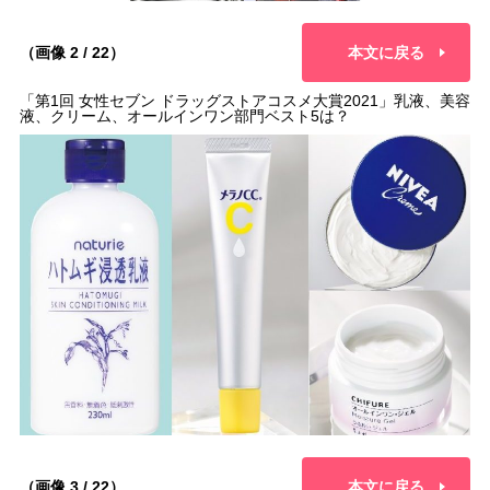
（画像 2 / 22）
本文に戻る
「第1回 女性セブン ドラッグストアコスメ大賞2021」乳液、美容
液、クリーム、オールインワン部門ベスト5は？
（画像 3 / 22）
本文に戻る