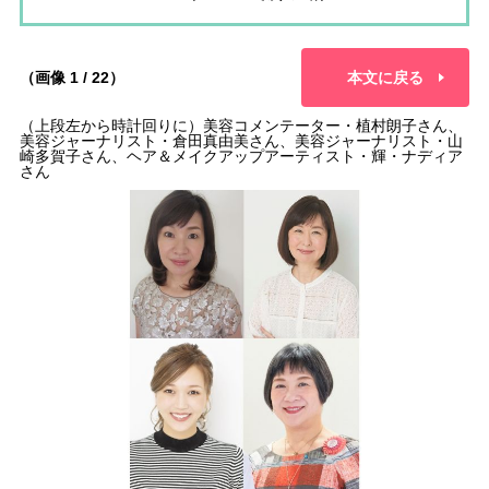
（画像 1 / 22）
本文に戻る
（上段左から時計回りに）美容コメンテーター・植村朗子さん、
美容ジャーナリスト・倉田真由美さん、美容ジャーナリスト・山
崎多賀子さん、ヘア＆メイクアップアーティスト・輝・ナディア
さん