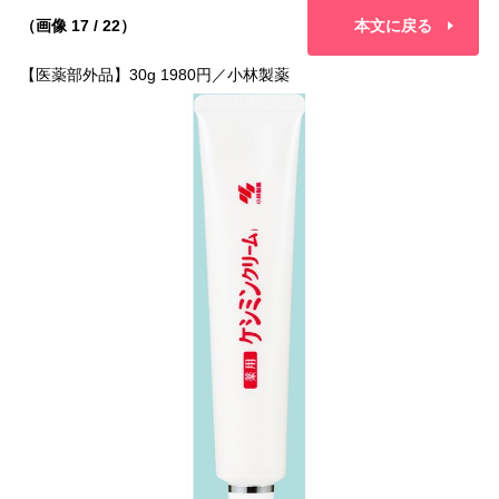
（画像 17 / 22）
本文に戻る
【医薬部外品】30g 1980円／小林製薬