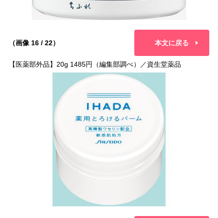
（画像 16 / 22）
本文に戻る
【医薬部外品】20g 1485円（編集部調べ）／資生堂薬品