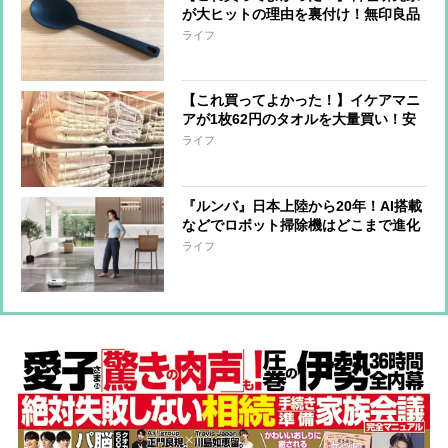
が大ヒットの理由を裏付け！無印良品
の『シリコーン調理スプーン』の実力
ライフ
とは？
【これ買ってよかった！】イケアマニ
アが1枚62円のタオルを大量買い！安
くても実用的なタオルの特徴とは？
ライフ
『ルンバ』日本上陸から20年！AI搭載
などでロボット掃除機はどこまで進化
したのか？
ライフ