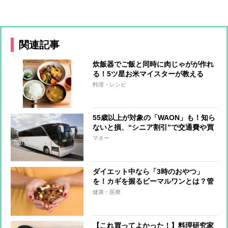
関連記事
炊飯器でご飯と同時に肉じゃがが作れ
る！5ツ星お米マイスターが教える
「一発定食」
料理・レシピ
55歳以上が対象の「WAON」も！知ら
ないと損、“シニア割引”で交通費や買
い物がお得に
マネー
ダイエット中なら「3時のおやつ」
を！カギを握るビーマルワンとは？管
理栄養士が解説
健康・医療
【これ買ってよかった！】料理研究家