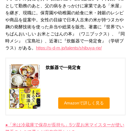
として勤務のあと、父の病をきっかけに家業である「米屋」
を継ぎ、現職に。保育園や幼稚園の給食に米・雑穀のレシピ
や商品を提案中。女性の目線で日本人古来の米が持つヌカや
麹の発酵技術を使った弁当や総菜を販売。著書に『世界でい
ちばんおいしい お米とごはんの本』（ワニブックス）、『同
時メシ』（宝島社）、近著に『炊飯器で一発定食』（学研プ
ラス）がある。
https://s-d-m.jp/talents/shibuya-rie/
炊飯器で一発定食
Amazonで詳しく見る
●「米は冷蔵庫で保存が長持ち」5ツ星お米マイスターが使い