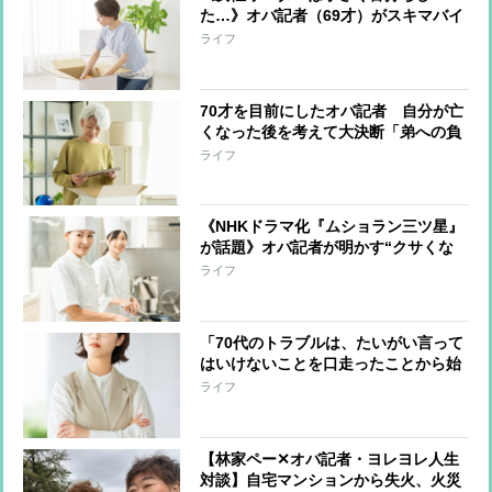
た…》オバ記者（69才）がスキマバイ
トに挑戦「私に肉体労働をする資格は
ライフ
あるか？」実働7時間・報酬1万2千
円“引っ越しの梱包作業”一部始終
70才を目前にしたオバ記者 自分が亡
くなった後を考えて大決断「弟への負
担は最小限にしたい」と“この世の荷
ライフ
物”の片付け開始 年の功でわかった
上手く片付けるコツ
《NHKドラマ化『ムショラン三ツ星』
が話題》オバ記者が明かす“クサくな
いメシ”を作る管理栄養士の話、そし
ライフ
て「元受刑者と私とどこが違うのか」
という自問
「70代のトラブルは、たいがい言って
はいけないことを口走ったことから始
まっている」オバ記者（69）は“老年
ライフ
期”を受け入れられるか 痛感する“が
まん力の減少”
【林家ペー✕オバ記者・ヨレヨレ人生
対談】自宅マンションから失火、火災