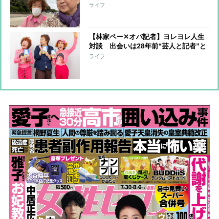
保険に入っておらず周辺住宅への補償
ライフ
を担うことに…「10年分の喜怒哀楽を
味わいました」
【林家ペー✕オバ記者】ヨレヨレ人生
対談 出会いは28年前“芸人と記者”と
いう関係から“芸人とマネジャー”にな
ライフ
るまで